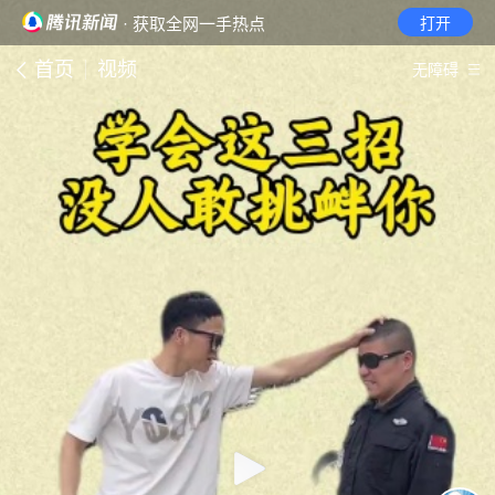
· 获取全网一手热点
打开
首页
视频
无障碍