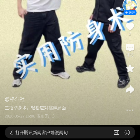
关注
2
评论
1
1
@
格斗社
三招防身术，轻松应对挑衅局面
2026-05-27 16:00
发布于
广东
打开
腾讯新闻客户端说两句