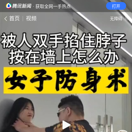
· 获取全网一手热点
打开
首页
视频
无障碍