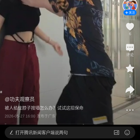
关注
6
评论
1
8
@
功夫观察员
被人掐住脖子按墙怎么办？试试这招保命
2026-05-27 16:00
发布于
广东
打开
腾讯新闻客户端说两句