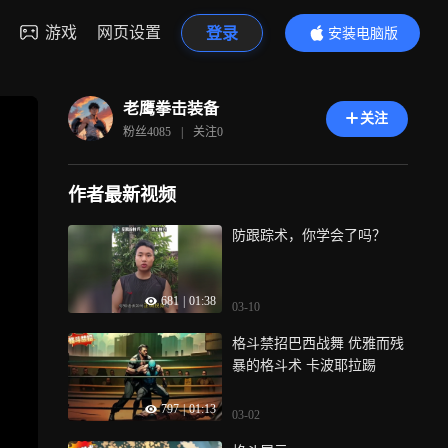
游戏
网页设置
登录
安装电脑版
内容更精彩
老鹰拳击装备
关注
粉丝
4085
|
关注
0
作者最新视频
防跟踪术，你学会了吗？
681
|
01:38
03-10
格斗禁招巴西战舞 优雅而残
暴的格斗术 卡波耶拉踢
797
|
01:13
03-02