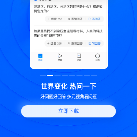
致
世界变化 热问一下
好问题好回答 多元视角看问题
立即下载