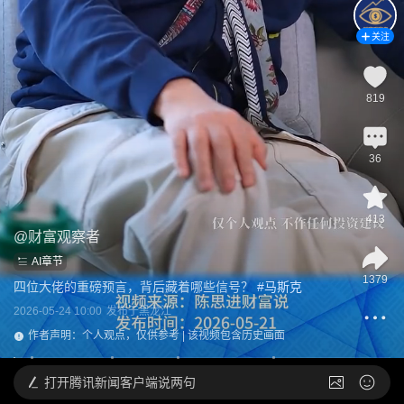
关注
819
36
413
@
财富观察者
AI章节
1379
四位大佬的重磅预言，背后藏着哪些信号？
 #
马斯克
2026-05-24 10:00
发布于
黑龙江
作者声明：个人观点，仅供参考 | 该视频包含历史画面
打开
腾讯新闻客户端说两句