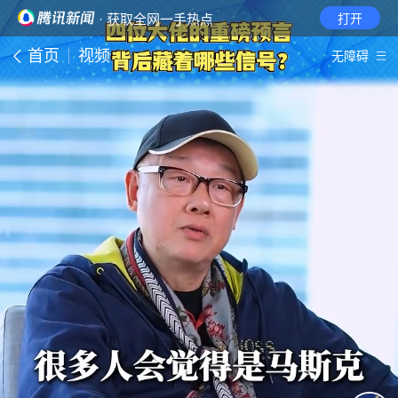
· 获取全网一手热点
打开
首页
视频
无障碍