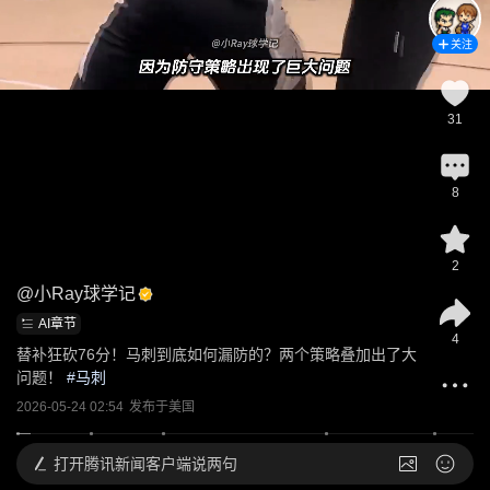
关注
31
8
2
@
小Ray球学记
AI章节
4
替补狂砍76分！马刺到底如何漏防的？两个策略叠加出了大
问题！
 #
马刺
2026-05-24 02:54
发布于
美国
打开
腾讯新闻客户端说两句