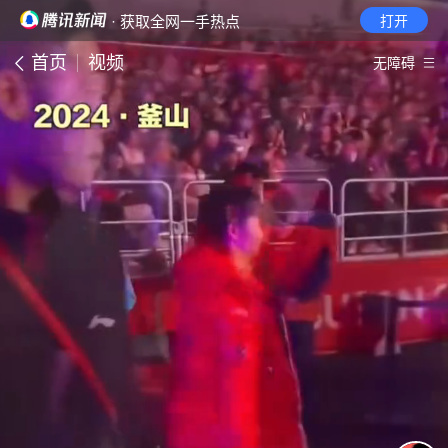
· 获取全网一手热点
打开
首页
视频
无障碍