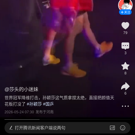
关注
79
3
8
@
莎头的小迷妹
6
世界冠军降维打击，孙颖莎这气质拿捏太绝，直接把颜值天
花板打没了
 #
孙颖莎
 #
国乒
2026-05-24 07:30
发布于
河南
打开
腾讯新闻客户端说两句