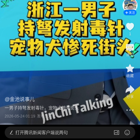
关注
1
评论
收藏
分享
@
金池说事儿
一男子持弩发射毒针，宠物犬惨死街头
2026-05-24 01:19
发布于
河北
打开
腾讯新闻客户端说两句