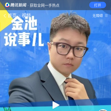
· 获取全网一手热点
打开
首页
视频
无障碍