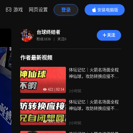
游戏
网页设置
登录
安装电脑版
内容更精彩
台球终结者
关注
粉丝
1836
|
关注
0
作者最新视频
体坛记忆｜火箭名场面全程
神仙球，攻防转换应接不
暇，二师兄自闭想回高老庄
422
|
02:14
2小时前
体坛记忆｜火箭名场面全程
神仙球，攻防转换应接不
暇，二师兄自闭想回高老庄
506
|
02:47
2小时前