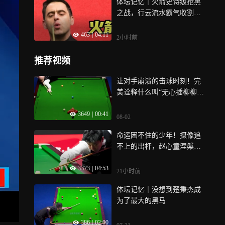
体坛记忆｜火箭史诗级抢黑
之战，行云流水霸气收割，
塞大师被彻底打懵
463
|
04:11
2小时前
推荐视频
让对手崩溃的击球时刻！完
美诠释什么叫“无心插柳柳成
荫”｜体坛记忆
3649
|
00:41
08-02
命运困不住的少年！摄像追
不上的出杆，赵心童涅槃称
王｜体坛记忆
3373
|
04:53
21小时前
体坛记忆｜没想到楚秉杰成
为了最大的黑马
386
|
02:00