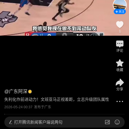
关注
1
评论
收藏
分享
@
广东阿深
失利化作前进动力！文班亚马正视差距，立志升级团队属性
2026-05-24 00:37
发布于
广东
打开
腾讯新闻客户端说两句