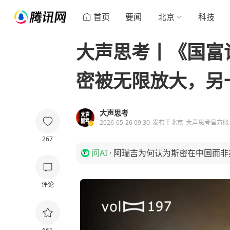
首页
要闻
北京
科技
大声思考丨《国富
密被无限放大，另
大声思考
2026-05-26 09:30
发布于
北京
大声思考官方账
267
问AI
·
阿瑞吉为何认为斯密在中国而非
评论