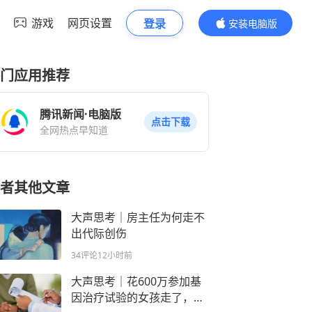
游戏
网页设置
登录
安装电脑版
内容更精彩
门应用推荐
腾讯新闻·电脑版
点击下载
全网热点早知道
者其他文章
大声思考｜房主任为何走不
出代际创伤
34评论
12小时前
大声思考｜花600万参加基
因治疗试验的女孩走了，临