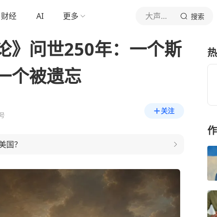
财经
AI
更多
大声思考
搜索
论》问世250年：一个斯
热
一个被遗忘
关注
号
作
美国？