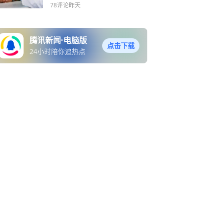
床试验还能信吗？
78评论
昨天
腾讯新闻·电脑版
点击下载
24小时陪你追热点