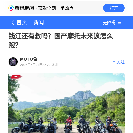
· 获取全网一手热点
打开
首页
新闻
无障碍
钱江还有救吗？国产摩托未来该怎么
跑？
MOTO兔
关注
2026年5月24日22:22
湖北