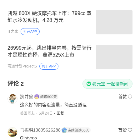
凯越 800X 硬汉摩托车上市：799cc 双
缸水冷发动机，4.28 万元
IT之家
打开APP
26999元起，跳出排量内卷，按需骑行
才是理性选择，鑫源525X上市
弯道计划ProjectS
打开APP
评论
2
@元宝 一起聊新闻
狮井兽
首赞
这么好的内容没流量，简直没道理
美国网友
5月24日
回复
马振明13805626288
首赞