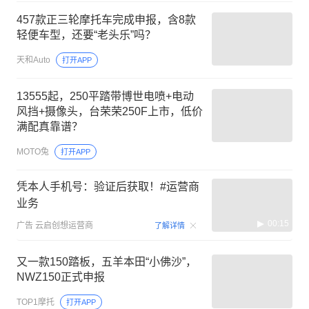
457款正三轮摩托车完成申报，含8款
轻便车型，还要“老头乐”吗？
天和Auto
打开APP
13555起，250平踏带博世电喷+电动
风挡+摄像头，台荣荣250F上市，低价
满配真靠谱？
MOTO兔
打开APP
凭本人手机号：验证后获取！#运营商
业务
00:15
广告
云启创想运营商
了解详情
又一款150踏板，五羊本田“小佛沙”，
NWZ150正式申报
TOP1摩托
打开APP