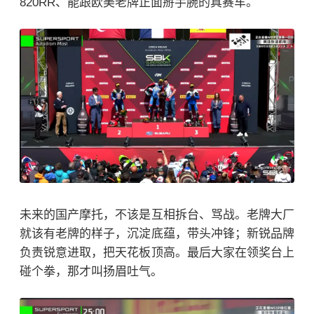
820RR、能跟欧美老牌正面掰手腕的真赛车。
未来的国产摩托，不该是互相拆台、骂战。老牌大厂
就该有老牌的样子，沉淀底蕴，带头冲锋；新锐品牌
负责锐意进取，把天花板顶高。最后大家在领奖台上
碰个拳，那才叫扬眉吐气。