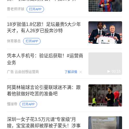
曹老师评球
打开APP
18岁就值1.8亿欧！足坛最贵5大少年
天才，有人26岁已投奔沙特
体育暴击
打开APP
凭本人手机号：验证后获取！#运营商
业务
00:15
广告
云启创想运营商
了解详情
阿莫林输球言论引曼联球迷不满：跟
着他就做好吃苦的准备吧
懂球帝
打开APP
深圳一女子花3.5万元请“专家级”月
嫂，宝宝凌晨却被厚被子蒙头！涉事