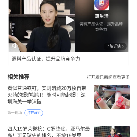
了解详情
调料产品认证，提升品牌竞争力
相关推荐
打开腾讯新闻查看更多
看似普通铁钉，实则暗藏20万枚自带
火药的爆炸铆钉！随时可能起爆！深
圳海关一举识破
第一现场
打开APP
四人19岁荣誉榜：C罗垫底，亚马尔最
高！可足球史的排名，不按19岁算