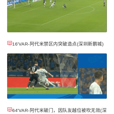
16'VAR-阿代米禁区内突破造点(深圳新鹏城)
64'VAR-阿代米破门，因队友越位被吹无效(深