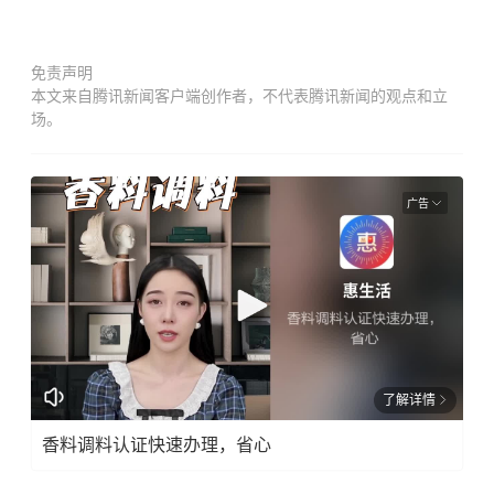
免责声明
本文来自腾讯新闻客户端创作者，不代表腾讯新闻的观点和立
场。
广告
了解详情
香料调料认证快速办理，省心