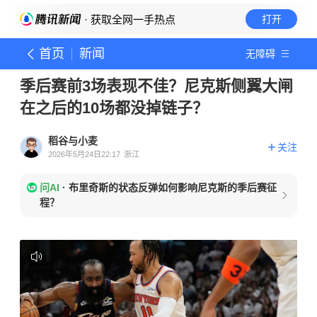
· 获取全网一手热点
打开
首页
新闻
无障碍
季后赛前3场表现不佳？尼克斯侧翼大闸
在之后的10场都没掉链子？
稻谷与小麦
关注
2026年5月24日22:17
浙江
问AI
·
布里奇斯的状态反弹如何影响尼克斯的季后赛征
程？