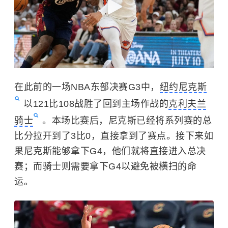
在此前的一场NBA东部决赛G3中，
纽约尼克斯
以121比108战胜了回到主场作战的
克利夫兰
骑士
。本场比赛后，尼克斯已经将系列赛的总
比分拉开到了3比0，直接拿到了赛点。接下来如
果尼克斯能够拿下G4，他们就将直接进入总决
赛；而骑士则需要拿下G4以避免被横扫的命
运。