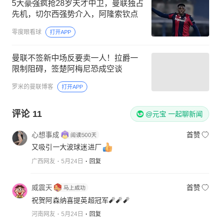
5大豪强疯抢28岁天才中卫，曼联独占
先机，切尔西强势介入，阿隆索钦点
零度眼看球
打开APP
曼联不签新中场反要卖一人！拉爵一
限制阻碍，签楚阿梅尼恐成空谈
罗米的曼联博客
打开APP
评论
11
@元宝 一起聊新闻
心想事成
首赞
又吸引一大波球迷进厂
广西网友
5月24日
回复
威震天
首赞
祝贺阿森纳喜提英超冠军🧨🧨🧨
河南网友
5月24日
回复