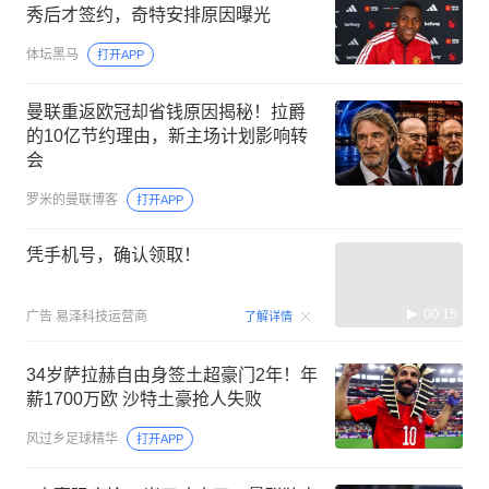
秀后才签约，奇特安排原因曝光
体坛黑马
打开APP
曼联重返欧冠却省钱原因揭秘！拉爵
的10亿节约理由，新主场计划影响转
会
罗米的曼联博客
打开APP
凭手机号，确认领取！
00:15
广告
易泽科技运营商
了解详情
34岁萨拉赫自由身签土超豪门2年！年
薪1700万欧 沙特土豪抢人失败
风过乡足球精华
打开APP