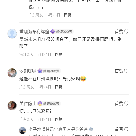
说，，，
广东网友
5月25日
回复
重现海布利辉煌
首赞
曼城未来几年都没机会了，你们还是改换门庭吧，别
酸了
浙江网友
5月24日
回复
莎朗嘿哟
首赞
这能不在广州塔搞吗？光污染啊
广东网友
5月24日
回复
关仁隐士
首赞
切……回光返照？
广东网友
5月24日
回复
老子地道甘肃宁夏男人是你爸爸
首赞