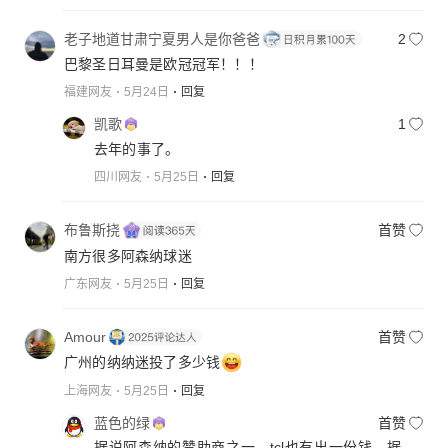
老子地道甘肃宁夏男人是你爸爸
2
巴黎圣日耳曼是欧冠冠军！！！
福建网友
5月24日
回复
凯歌
1
去年的事了。
四川网友
5月25日
回复
布鲁斯挠
首赞
南方很多阿森纳球迷
广东网友
5月25日
回复
Amour
首赞
广州的纳纳迷投了多少钱
上海网友
5月25日
回复
蓝色的绿
首赞
据说阿森纳的赞助商之一，tcl也有出一份钱，据