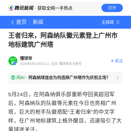
· 获取全网一手热点
打开
首页
新闻
无障碍
王者归来，阿森纳队徽元素登上广州市
地标建筑广州塔
懂球帝
关注
2026年5月24日22:11
北京
懂球帝官方账号
问AI
·
阿森纳球迷会为何选择广州塔作为庆祝主场？
5月24日，在阿森纳俱乐部重新夺回英超冠军
后，阿森纳
队的队徽等元素在今日也亮相
广州
塔
，巨大的枪手队徽搭配“王者归来”的中文字
样，在广州地标建筑上格外醒目，迅速吸引了大
量球迷关注。