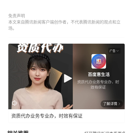
免责声明
本文来自腾讯新闻客户端创作者，不代表腾讯新闻的观点和立
场。
广告
了解详情
资质代办业务专业办，时效有保证