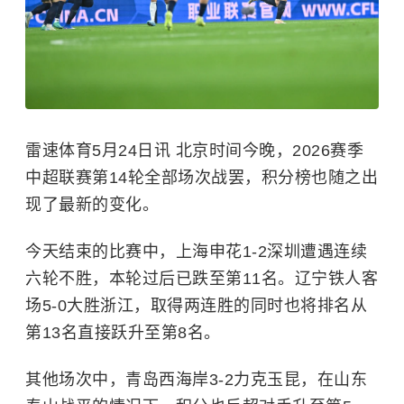
雷速体育5月24日讯 北京时间今晚，2026赛季
中超联赛第14轮全部场次战罢，积分榜也随之出
现了最新的变化。
今天结束的比赛中，上海申花1-2深圳遭遇连续
六轮不胜，本轮过后已跌至第11名。辽宁铁人客
场5-0大胜浙江，取得两连胜的同时也将排名从
第13名直接跃升至第8名。
其他场次中，青岛西海岸3-2力克玉昆，在山东