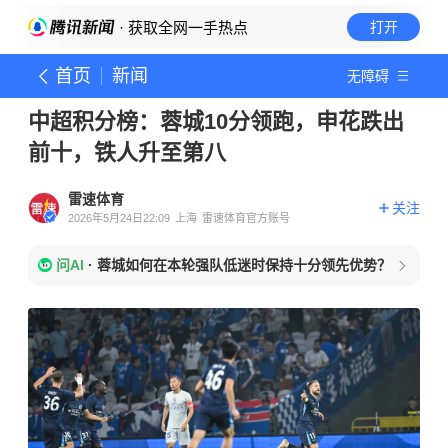
· 获取全网一手热点
打开
首页
新闻
无障碍
中超积分榜：蓉城10分领跑，申花跌出
前十，铁人升至第八
雷速体育
关注
2026年5月24日22:09
上海
雷速体育官方账号
问AI
·
蓉城如何在本轮强队低迷时保持十分领先优势？