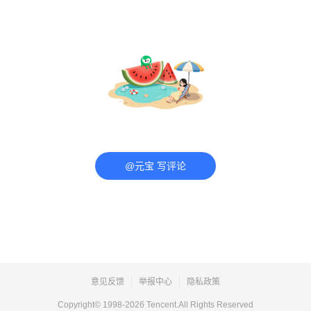
@元宝 写评论
意见反馈
举报中心
隐私政策
Copyright© 1998-
2026
Tencent.All Rights Reserved