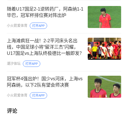
随着U17国足2-1逆转药厂，阿森纳1-1
毕巴，冠军杯排位赛对阵出炉
小火箭爱体育
打开APP
上海滩疯狂一战！2-2平河床头名出
线，中国足球小将“留洋三杰”闪耀，
U17国足vs上海队终极德比一触即发？
潮汐体坛
打开APP
冠军杯4强出炉！国少vs河床，上海vs
阿森纳，以下2队有望会师决赛
小火箭爱体育
打开APP
评论