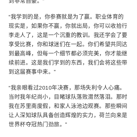
到非常自豪。”
“我学到的是，你参赛就是为了赢。职业体育的
现实是，如果你不赢，你就出局，你可以收拾行
李走人了，这是一个沉重的教训。我还学会了要
享受比赛，你和球迷们在一起。你们希望共同达
到最高峰，但每一个细节都必须完美，你才能继
续前进。这是我们学到的东西，我们会将这些带
到这届赛事中来。”
“我亲眼看过2010年决赛，那场失利令人心痛。
当时我年纪尚小，目睹球队落败潸然落泪。那时
我在苏里南度假，和家人泳池边观赛。那些瞬间
让人深知球队具备创造辉煌的实力，荷兰向来是
世界杯夺冠热门劲旅。”