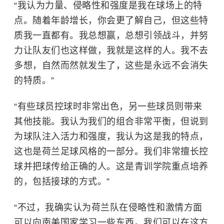
“我认为力量、侵略性和强度是我在球场上的特
点。随着年龄增长，你会更了解自己，但这些特
质我一直都有。我总想赢，总想引领战斗，并努
力让队友们也这样做，我就是这样的人。我不去
多想，自然而然就发生了，这些是永远不会消失
的特质。”
“有些球员控球时非常出色，另一些球员则带来
其他技能。我认为我们的组合非常平衡，但说到
为球队注入活力和强度，我认为这是我的特点，
这也是荷兰足球风格的一部分。我们非常擅长控
球并把球传给正确的人。这是青训学院重点培养
的，包括接球的方式。”
“不过，我确实认为荷兰队在侵略性和激情方面
可以向南美国家学习一些东西。我们可以在这方