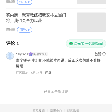
懂球帝
打开APP
努内斯：就算教练把我安排去当门
将，我也会全力以赴
懂球帝
打开APP
评论
1
@元宝 一起聊新闻
Sky820
首赞
拿个锤子 小组能不能线咋再说，反正这次荷兰不看好
稀烂
江苏网友
5月25日
回复
已显示全部评论
意见反馈
举报中心
隐私政策