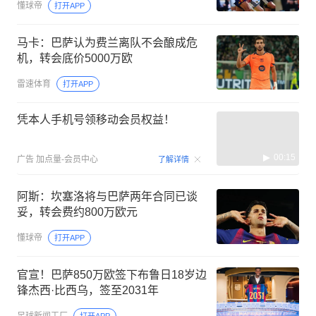
懂球帝
打开APP
马卡：巴萨认为费兰离队不会酿成危
机，转会底价5000万欧
雷速体育
打开APP
凭本人手机号领移动会员权益！
00:15
广告
加点量-会员中心
了解详情
阿斯：坎塞洛将与巴萨两年合同已谈
妥，转会费约800万欧元
懂球帝
打开APP
官宣！巴萨850万欧签下布鲁日18岁边
锋杰西·比西乌，签至2031年