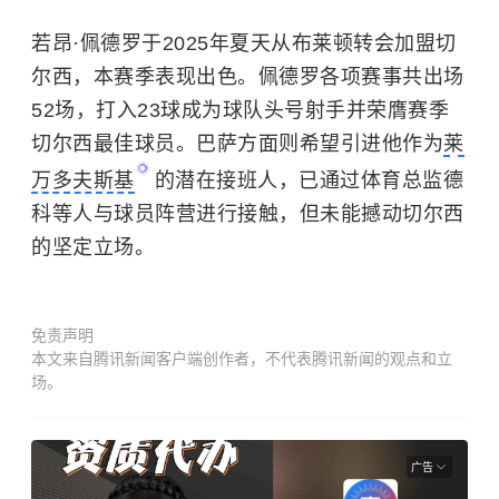
若昂·佩德罗于2025年夏天从布莱顿转会加盟切
尔西，本赛季表现出色。佩德罗各项赛事共出场
52场，打入23球成为球队头号射手并荣膺赛季
切尔西最佳球员。巴萨方面则希望引进他作为
莱
万多夫斯基
的潜在接班人，已通过体育总监德
科等人与球员阵营进行接触，但未能撼动切尔西
的坚定立场。
免责声明
本文来自腾讯新闻客户端创作者，不代表腾讯新闻的观点和立
场。
广告