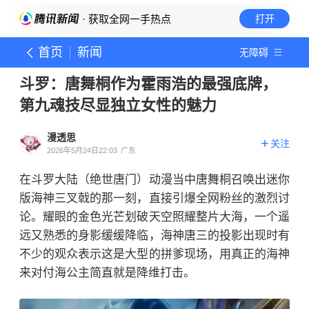
· 获取全网一手热点
打开
首页
新闻
无障碍
斗罗：唐舞桐作为霍雨浩的最强底牌，
第九魂技尽显独立女性的魅力
漫透思
关注
2026年5月24日22:03
广东
在斗罗大陆（绝世唐门）动漫当中唐舞桐召唤出迷你
版海神三叉戟的那一刻，直接引爆全网粉丝的激烈讨
论。耀眼的金色光芒划破天空照耀整片大海，一个遥
远又熟悉的身影缓缓降临，海神唐三的投影出现时有
不少的观众表示这是大型的拼爹现场，用真正的海神
来对付海公主简直就是降维打击。