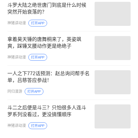
斗罗大陆之绝世唐门到底是什么时候
突然开始衰落的？
神猪讲动漫
打开APP
拿着昊天锤的唐舞桐来了，英姿飒
爽，踩锤叉腰动作更是绝绝子
神猪讲动漫
打开APP
一人之下772话预测：赵总询问帮手名
单，吕慈答应参战！
同归漫游
打开APP
斗二之后便是斗三？只怕很多人连斗
罗系列没看过，更没搞懂顺序
神猪讲动漫
打开APP