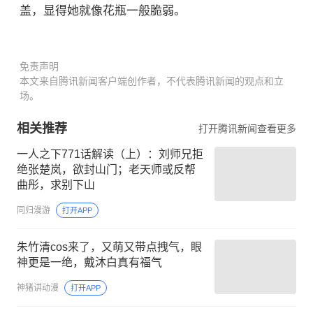
盖，显得她就像花瓶一般脆弱。
免责声明
本文来自腾讯新闻客户端创作者，不代表腾讯新闻的观点和立
场。
相关推荐
打开腾讯新闻查看更多
一人之下771话解读（上）：刘师兄拒
绝张楚岚，欲封山门；老天师或反帮
曲彤，求别下山
同归漫游
打开APP
朱竹清cos来了，又萌又带点拽气，眼
神更是一绝，戴沐白真有福气
神猪讲动漫
打开APP