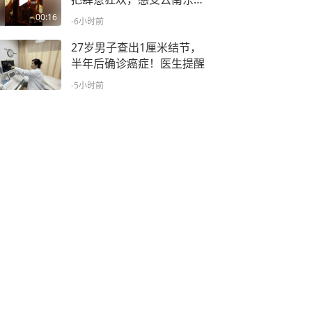
狂欢节的滚烫浪漫
00:16
-6小时前
27岁男子查出1厘米结节，
半年后确诊癌症！医生提醒
-5小时前