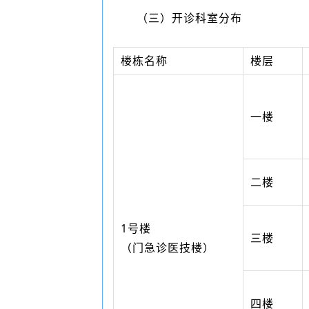
（三）开诊科室分布
楼栋名称
楼层
一楼
二楼
1号楼
三楼
（门急诊医技楼）
四楼