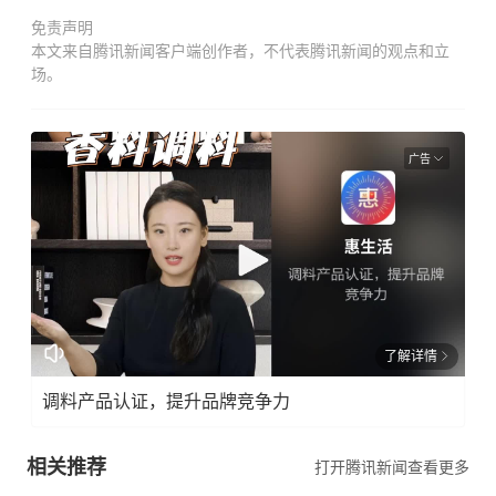
免责声明
本文来自腾讯新闻客户端创作者，不代表腾讯新闻的观点和立
场。
广告
了解详情
调料产品认证，提升品牌竞争力
相关推荐
打开腾讯新闻查看更多