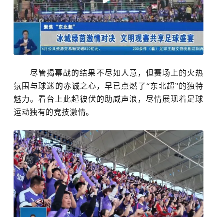
尽管揭幕战的结果不尽如人意，但赛场上的火热
氛围与球迷的赤诚之心，早已点燃了
“东北超”的独特
魅力。看台上此起彼伏的助威声浪，尽情展现着足球
运动独有的竞技激情。