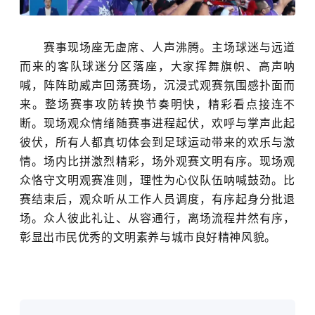
赛事现场座无虚席、人声沸腾。主场球迷与远道
而来的客队球迷分区落座，大家挥舞旗帜、高声呐
喊，阵阵助威声回荡赛场，沉浸式观赛氛围感扑面而
来。整场赛事攻防转换节奏明快，精彩看点接连不
断。现场观众情绪随赛事进程起伏，欢呼与掌声此起
彼伏，所有人都真切体会到足球运动带来的欢乐与激
情。场内比拼激烈精彩，场外观赛文明有序。现场观
众恪守文明观赛准则，理性为心仪队伍呐喊鼓劲。比
赛结束后，观众听从工作人员调度，有序起身分批退
场。众人彼此礼让、从容通行，离场流程井然有序，
彰显出市民优秀的文明素养与城市良好精神风貌。