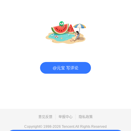
@元宝 写评论
意见反馈
举报中心
隐私政策
Copyright© 1998-
2026
Tencent.All Rights Reserved