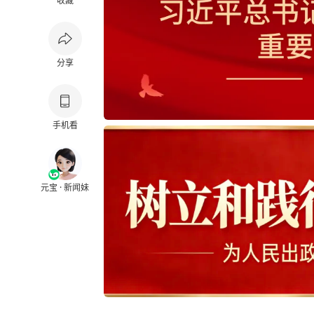
收藏
分享
手机看
元宝 · 新闻妹