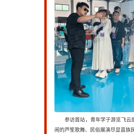
参访首站，青年学子游览飞云崖
闹的芦笙歌舞、民俗展演尽显苗族