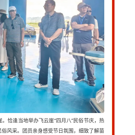
。恰逢当地举办飞云崖“四月八”民俗节庆，热
民俗风采。团员亲身感受节日氛围，细致了解苗