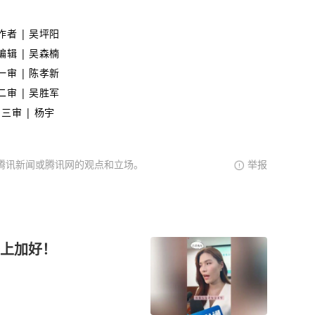
作者 | 吴坪阳
编辑 | 吴森楠
一审 | 陈孝新
二审 |
吴胜军
三审 | 杨宇
腾讯新闻或腾讯网的观点和立场。
举报
上加好！