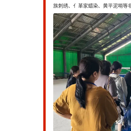
族刺绣、亻革家蜡染、黄平泥哨等