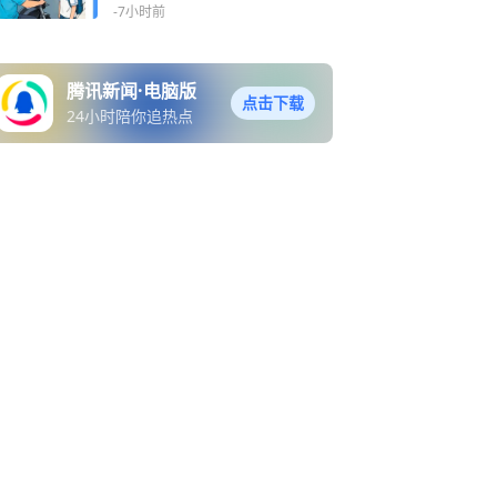
-7小时前
腾讯新闻·电脑版
点击下载
24小时陪你追热点