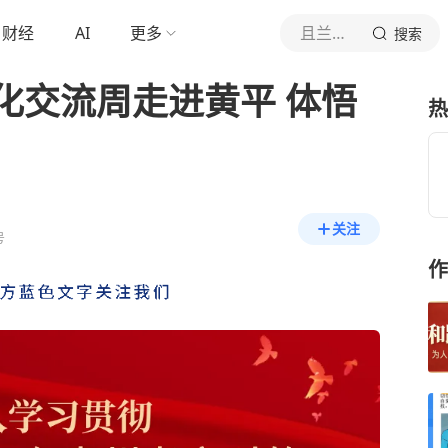
财经
AI
更多
且兰黄平
搜索
化交流周走进黄平 体悟
热
关注
号
作