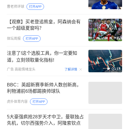
曹老师评球
打开APP
【观察】买老登追熊皇，阿森纳会有
一个超级夏窗吗？
体坛周报
打开APP
注意了!这个选股工具，你一定要知
道，立刻领取量化指标!
00:18
广告
高能情绪龙头
了解详情
BBC：英超新赛季新帅人数创新高，
利物浦前6场都踢换帅球队
虎扑体育内容
打开APP
5大豪强疯抢28岁天才中卫，曼联独占
先机，切尔西强势介入，阿隆索钦点