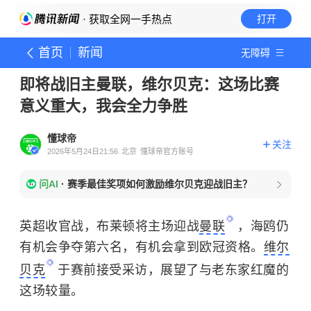
· 获取全网一手热点
打开
首页
新闻
无障碍
即将战旧主曼联，维尔贝克：这场比赛
意义重大，我会全力争胜
懂球帝
关注
2026年5月24日21:56
北京
懂球帝官方账号
问AI
·
赛季最佳奖项如何激励维尔贝克迎战旧主？
英超收官战，布莱顿将主场迎战
曼联
，海鸥仍
有机会争夺第六名，有机会拿到欧冠资格。
维尔
贝克
于赛前接受采访，展望了与老东家红魔的
这场较量。