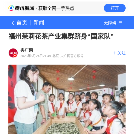
· 获取全网一手热点
打开
首页
新闻
无障碍
福州茉莉花茶产业集群跻身“国家队”
央广网
关注
2026年5月24日21:49
北京
央广网官方账号