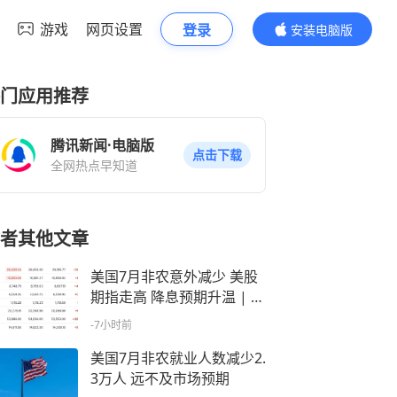
游戏
网页设置
登录
安装电脑版
内容更精彩
门应用推荐
腾讯新闻·电脑版
点击下载
全网热点早知道
者其他文章
美国7月非农意外减少 美股
期指走高 降息预期升温 | 今
夜看点
-7小时前
美国7月非农就业人数减少2.
3万人 远不及市场预期