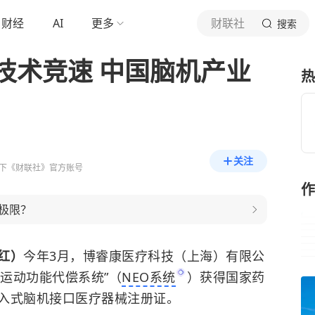
财经
AI
更多
财联社
搜索
技术竞速 中国脑机产业
热
关注
下《财联社》官方账号
作
极限？
红）
今年3月，博睿康医疗科技（上海）有限公
运动功能代偿系统”（
NEO系统
）获得国家药
入式脑机接口医疗器械注册证。