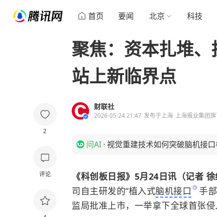
首页
要闻
北京
科技
聚焦：资本扎堆、
站上新临界点
财联社
2026-05-24 21:47
发布于
上海
上海报业集团旗
2
问AI
·
视觉重建技术如何突破脑机接口
评论
《科创板日报》5月24日讯（记者 徐
司自主研发的“植入式
脑机接口
手部
监局批准上市，一举拿下全球首张侵