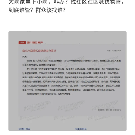
大雨家里下小雨，咋办？找社区社区喊找物管，
到底谁管？群众该找谁？