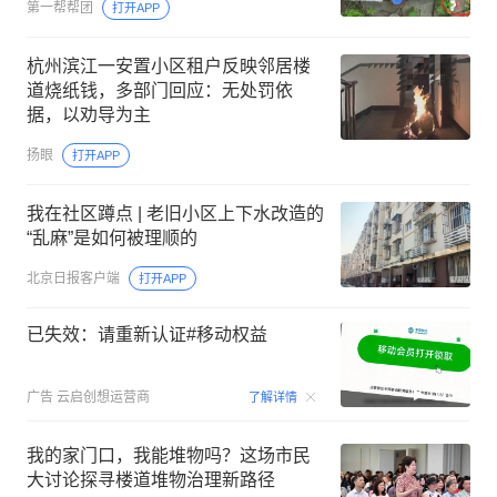
第一帮帮团
打开APP
杭州滨江一安置小区租户反映邻居楼
道烧纸钱，多部门回应：无处罚依
据，以劝导为主
扬眼
打开APP
我在社区蹲点 | 老旧小区上下水改造的
“乱麻”是如何被理顺的
北京日报客户端
打开APP
已失效：请重新认证#移动权益
00:15
广告
云启创想运营商
了解详情
我的家门口，我能堆物吗？这场市民
大讨论探寻楼道堆物治理新路径