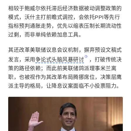
相较于鲍威尔依托滞后经济数据被动调整政策的
模式，沃什主打前瞻式调控，会依托PPI等先行
指标预判通胀走势，优先以缩表压制长期流动性
过剩，而非单纯依赖加息工具。
其还改革美联储议息会议机制，摒弃预设文稿式
发言，采用
争论式头脑风暴研讨
，打破传统决
策的路径依赖；而此前美联储鸽派理事米兰离
职，也被视作为其改革布局腾挪席位，决策层鹰
派主导的格局，让降息议案面临不小投票阻力。