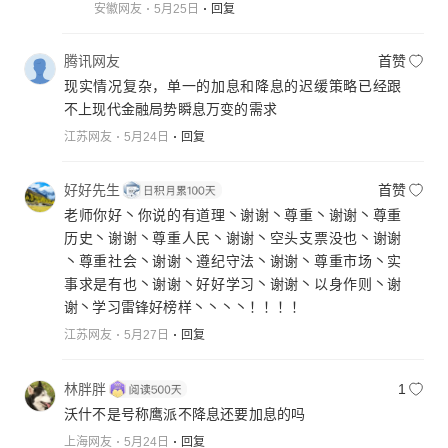
安徽网友
5月25日
回复
腾讯网友
首赞
现实情况复杂，单一的加息和降息的迟缓策略已经跟
不上现代金融局势瞬息万变的需求
江苏网友
5月24日
回复
好好先生
首赞
老师你好丶你说的有道理丶谢谢丶尊重丶谢谢丶尊重
历史丶谢谢丶尊重人民丶谢谢丶空头支票没也丶谢谢
丶尊重社会丶谢谢丶遵纪守法丶谢谢丶尊重市场丶实
事求是有也丶谢谢丶好好学习丶谢谢丶以身作则丶谢
谢丶学习雷锋好榜样丶丶丶丶！！！！
江苏网友
5月27日
回复
林胖胖
1
沃什不是号称鹰派不降息还要加息的吗
上海网友
5月24日
回复