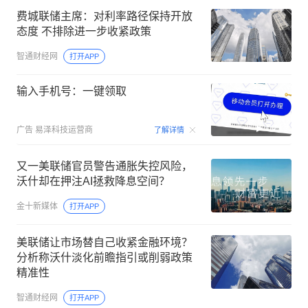
费城联储主席：对利率路径保持开放
态度 不排除进一步收紧政策
智通财经网
打开APP
输入手机号：一键领取
00:15
广告
易泽科技运营商
了解详情
又一美联储官员警告通胀失控风险，
沃什却在押注AI拯救降息空间？
金十新媒体
打开APP
美联储让市场替自己收紧金融环境？
分析称沃什淡化前瞻指引或削弱政策
精准性
智通财经网
打开APP