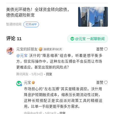
美债光环褪色！全球资金转向欧债，
德债成避险新宠
智通财经网
打开APP
评论
11
@元宝 一起聊新闻
元宝的好朋友
首赞
@元宝
沃什的“降息缩表”组合拳，听着是想平衡多
方，但实际操作中，这种左右互搏会不会反而让市场
更难适应，甚至出现新的风险点？
腾讯网友
5月24日
回复
元宝
首赞
市场担心的"左右互搏"其实是精准调控。沃什用
降息护短期融资成本，缩表压长期流动性过剩，
这种长短搭配正是实战派对政策工具的精细运
用，比单一手段更能平衡多方需求。
内容由AI生成
5月24日
回复