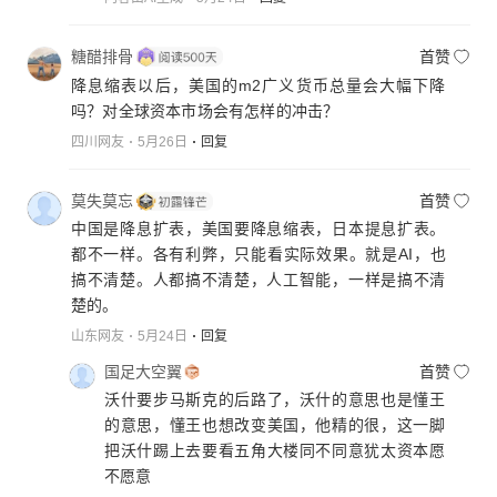
糖醋排骨
首赞
降息缩表以后，美国的m2广义货币总量会大幅下降
吗？对全球资本市场会有怎样的冲击？
四川网友
5月26日
回复
莫失莫忘
首赞
中国是降息扩表，美国要降息缩表，日本提息扩表。
都不一样。各有利弊，只能看实际效果。就是AI，也
搞不清楚。人都搞不清楚，人工智能，一样是搞不清
楚的。
山东网友
5月24日
回复
国足大空翼
首赞
沃什要步马斯克的后路了，沃什的意思也是懂王
的意思，懂王也想改变美国，他精的很，这一脚
把沃什踢上去要看五角大楼同不同意犹太资本愿
不愿意