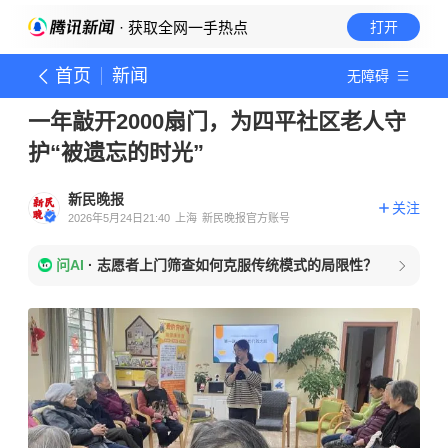
· 获取全网一手热点
打开
首页
新闻
无障碍
一年敲开2000扇门，为四平社区老人守
护“被遗忘的时光”
新民晚报
关注
2026年5月24日21:40
上海
新民晚报官方账号
问AI
·
志愿者上门筛查如何克服传统模式的局限性？