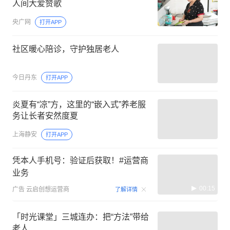
人间大爱赞歌
央广网
打开APP
社区暖心陪诊，守护独居老人
今日丹东
打开APP
炎夏有“凉”方，这里的“嵌入式”养老服
务让长者安然度夏
上海静安
打开APP
凭本人手机号：验证后获取！#运营商
业务
00:15
广告
云启创想运营商
了解详情
「时光课堂」三城连办：把“方法”带给
老人