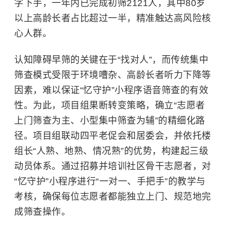
字下手，
一年内已
完成初筛
2121
人，其中
80
岁
以上高龄长者占比
超过一半，精准触达高风险核
心人群。
认知障碍早筛的关键在于
“找对人”，而传统集中
筛查模式受限于环境嘈杂、高龄长者听力下降等
因素，难以保证“忆守护”小程序语音筛查的有效
性。为此，项目组果断转变策略，确立“志愿者
上门筛查为主、小型集中筛查为辅”的精细化路
径。项目组联动四平老促会
和
居委会，并依托楼
组长
“人熟、地熟、情况熟”的优势，构建起三级
动员体系。通过招募并培训社区骨干志愿者，对
“忆守护”小程序进行“一对一、手把手”
的教学与
考核，确保每位志愿者都能独立上门、规范地完
成筛查操作。