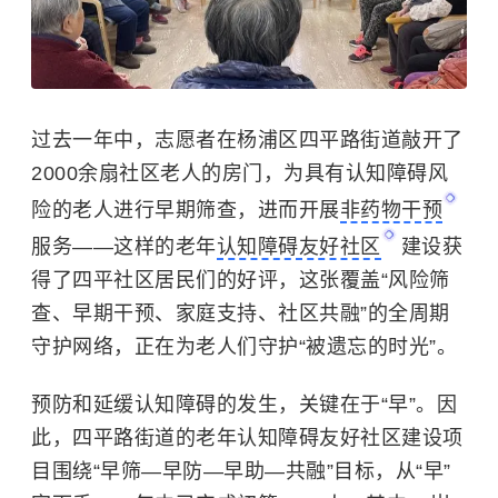
过去一年中，志愿者在杨浦区四平路街道敲开了
2000
余扇社区老人的房门，为具有认知障碍风
险的老人进行早期筛查，进而开展
非药物干预
服务——这样的老年
认知障碍友好社区
建设获
得了四平社区居民们的好评，这张覆盖“风险筛
查、早期干预、家庭支持、社区共融”的全周期
守护网络，正在为老人们守护“被遗忘的时光”。
预防和延缓认知障碍的发生，关键在于
“早”。因
此，
四平路街道的
老年认知障碍友好社区建设项
目围绕
“早筛—早防—早助—共融”目标，
从
“早”