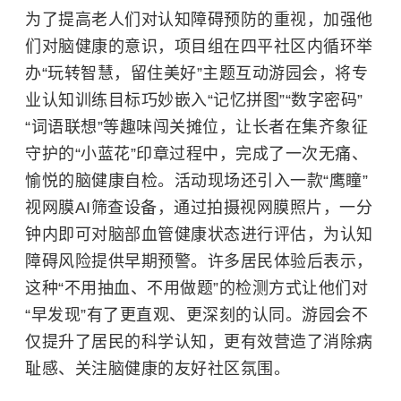
为了提高老人们对认知障碍预防的重视，加强他
们对脑健康的意识，
项目组在四平社区内循环举
办
“玩转智慧，留住美好”主题互动游园会
，
将专
业认知训练目标巧妙嵌入
“记忆拼图”“数字密码”
“词语联想”等趣味闯关摊位，让长者在集齐象征
守护的“小蓝花”印章过程中，完成了一次无痛、
愉悦的脑健康自检。活动现场
还引入一款
“鹰瞳”
视网膜
AI
筛查设备
，
通过拍摄视网膜照片，一分
钟内即可对脑部血管健康状态进行评估，为认知
障碍风险提供早期预警。许多居民体验后表示，
这种
“不用抽血、不用做题”的检测方式让他们对
“早发现”有了更直观、更深刻的认同。游园会不
仅提升了居民的科学认知，更有效营造了消除病
耻感、关注脑健康的友好社区氛围。