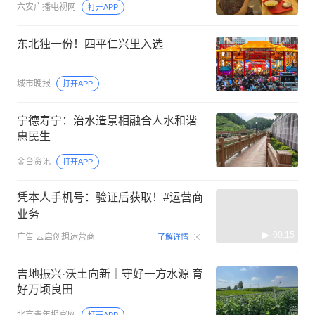
六安广播电视网
打开APP
东北独一份！四平仁兴里入选
城市晚报
打开APP
宁德寿宁：治水造景相融合人水和谐
惠民生
金台资讯
打开APP
凭本人手机号：验证后获取！#运营商
业务
00:15
广告
云启创想运营商
了解详情
吉地振兴·沃土向新｜守好一方水源 育
好万顷良田