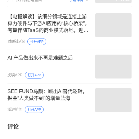
广告
云启创想运营商
了解详情
【电报解读】该细分领域是连接上游
算力硬件与下游AI应用的“核心桥梁”，
有望伴随TaaS的商业模式落地，迎来
加速增长机遇，当前行业盈利正向循
财联社V说
打开APP
环已然开启，这家公司2025年相关收
入已突破1亿元
AI 产品做出来不再是难题之后
虎嗅APP
打开APP
SEE FUND马麟：跳出AI替代逻辑，
掘金“人类做不到”的增量蓝海
澎湃新闻
打开APP
评论