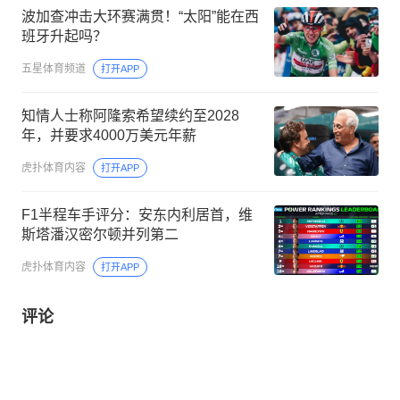
波加查冲击大环赛满贯！“太阳”能在西
班牙升起吗？
五星体育频道
打开APP
知情人士称阿隆索希望续约至2028
年，并要求4000万美元年薪
虎扑体育内容
打开APP
F1半程车手评分：安东内利居首，维
斯塔潘汉密尔顿并列第二
虎扑体育内容
打开APP
评论