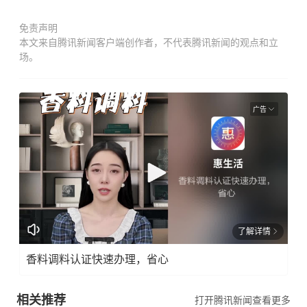
免责声明
本文来自腾讯新闻客户端创作者，不代表腾讯新闻的观点和立
场。
广告
了解详情
香料调料认证快速办理，省心
相关推荐
打开腾讯新闻查看更多