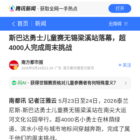
· 获取全网一手热点
打开
首页
新闻
无障碍
斯巴达勇士儿童赛无锡梁溪站落幕，超
4000人完成周末挑战
南方都市报
关注
2026年5月24日21:29
广东
南方都市报官方账号
问AI
·
获得世锦赛资格对儿童参赛者有何特殊意义？
南都讯 记者汪雅云
5月23日至24日，2026泰兰
尼斯-斯巴达勇士儿童赛无锡梁溪站在南尖大运
河文化公园举行。超4000名小勇士在林荫绿
道、滨水小径与城市地标间穿越奔跑，完成了属
于他们的周末挑战。