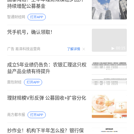
持续增配公募基金
智通财经网
打开APP
凭手机号，确认领取！
00:15
广告
易泽科技运营商
了解详情
成立5年业绩仍告负：农银汇理这只权
益产品业绩有待提升
面包财经
打开APP
理财规模V形反弹 公募固收+扩容分化
南方都市报
打开APP
抄作业！机构下半年怎么投？银行保