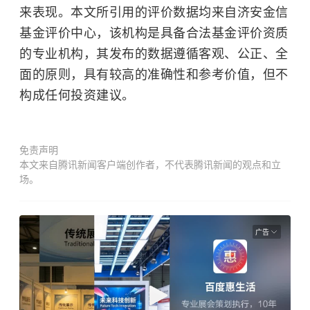
来表现。本文所引用的评价数据均来自济安金信
基金评价中心，该机构是具备合法基金评价资质
的专业机构，其发布的数据遵循客观、公正、全
面的原则，具有较高的准确性和参考价值，但不
构成任何投资建议。
免责声明
本文来自腾讯新闻客户端创作者，不代表腾讯新闻的观点和立
场。
广告