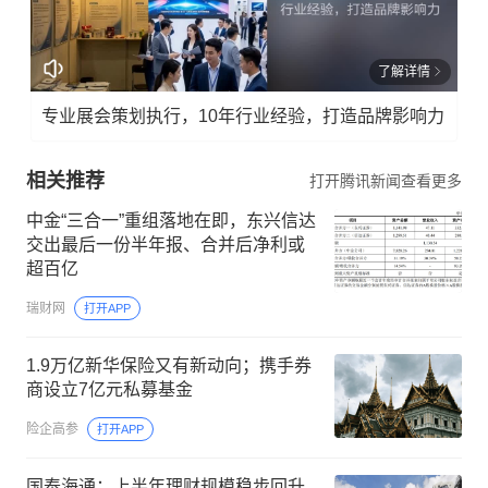
了解详情
专业展会策划执行，10年行业经验，打造品牌影响力
相关推荐
打开腾讯新闻查看更多
中金“三合一”重组落地在即，东兴信达
交出最后一份半年报、合并后净利或
超百亿
瑞财网
打开APP
1.9万亿新华保险又有新动向；携手券
商设立7亿元私募基金
险企高参
打开APP
国泰海通：上半年理财规模稳步回升