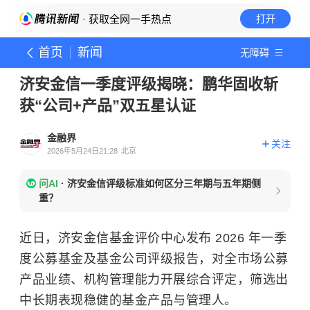
· 获取全网一手热点
打开
首页
新闻
无障碍
济安金信一季度评级揭晓：鹏华固收斩
获“公司+产品”双五星认证
金融界
关注
2026年5月24日21:28
北京
问AI
·
济安金信评级标准如何区分三年期与五年期侧
重？
近日，济安金信基金评价中心发布 2026 年一季
度公募基金及基金公司评级报告，对全市场公募
产品业绩、机构管理能力开展综合评定，筛选出
中长期表现稳健的基金产品与管理人。