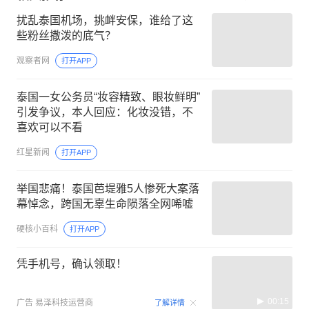
扰乱泰国机场，挑衅安保，谁给了这
些粉丝撒泼的底气？
观察者网
打开APP
泰国一女公务员“妆容精致、眼妆鲜明”
引发争议，本人回应：化妆没错，不
喜欢可以不看
红星新闻
打开APP
举国悲痛！泰国芭堤雅5人惨死大案落
幕悼念，跨国无辜生命陨落全网唏嘘
硬核小百科
打开APP
凭手机号，确认领取！
00:15
广告
易泽科技运营商
了解详情