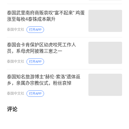
泰国武里南府商贩哀叹“富不起来” 鸡蛋
涨至每枚4泰铢成本飙升
泰国中文社
打开APP
泰国会卡肯保护区幼虎咬死工作人
员，系母虎阿披雅三崽之一
泰国中文社
打开APP
泰国知名旅游博主“赫伦·索洛”遗体返
乡，亲属办宗教仪式，粉丝哀悼
泰国中文社
打开APP
评论