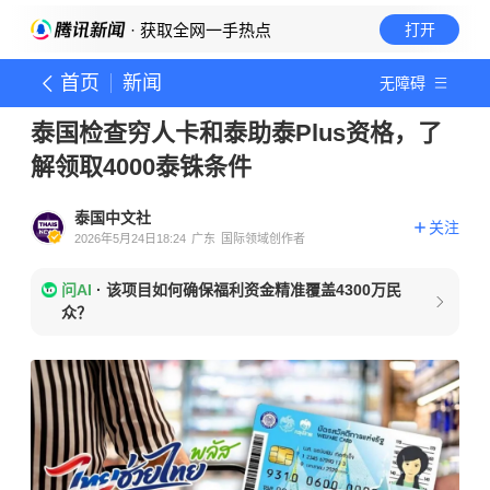
· 获取全网一手热点
打开
首页
新闻
无障碍
泰国检查穷人卡和泰助泰Plus资格，了
解领取4000泰铢条件
泰国中文社
关注
2026年5月24日18:24
广东
国际领域创作者
问AI
·
该项目如何确保福利资金精准覆盖4300万民
众？