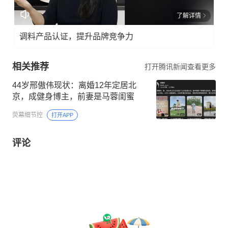
了解详情
调料产品认证，提升品牌竞争力
相关推荐
打开腾讯新闻查看更多
44岁邢傲伟现状：离婚12年定居北
京，成健身博主，前妻是马蓉闺蜜
荧幕细节控
打开APP
评论