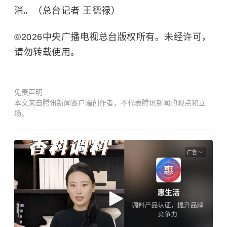
消。（总台记者 王德禄）
©2026中央广播电视总台版权所有。未经许可，
请勿转载使用。
免责声明
本文来自腾讯新闻客户端创作者，不代表腾讯新闻的观点和立
场。
广告