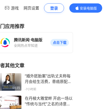
游戏
网页设置
登录
安装电脑版
内容更精彩
门应用推荐
腾讯新闻·电脑版
点击下载
全网热点早知道
者其他文章
“婚外胚胎案”出轨丈夫称每
月会给生活费，患癌原配朱
女士：“太荒诞！给得过重大
00:35
-7小时前
疾病妻子生活费很过分吗？”
现在身体状况入职体检都过
在丹棱大雅堂畔 开启一场以
不了，笑称自己最后还可以
“传统与当代”之名的诗意对