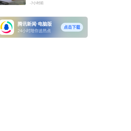
开网约车
话
-7小时前
腾讯新闻·电脑版
点击下载
24小时陪你追热点