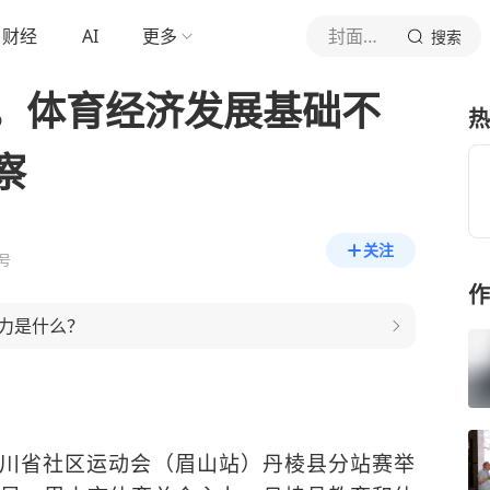
财经
AI
更多
封面新闻
搜索
，体育经济发展基础不
热
察
关注
号
作
力是什么？
”四川省社区运动会（眉山站）丹棱县分站赛举