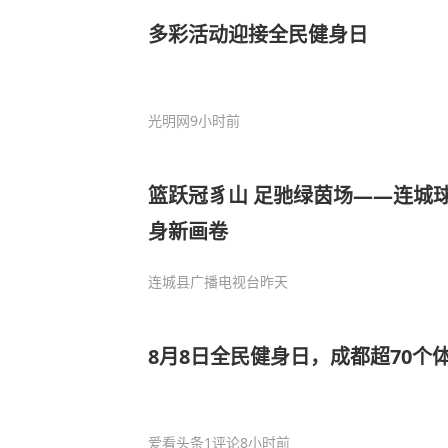
多彩活动迎接全民健身日
光明网
9小时前
篮跃冠豸山 足驰绿茵场——连城
身新画卷
连城县广播电视台
昨天
8月8日全民健身日，成都超70个
爱看头条
1评论
8小时前