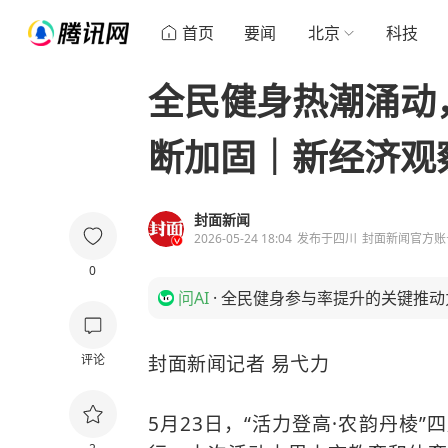
首页
要闻
北京
科技
全民健身热潮涌动
断加固｜新经济观
封面新闻
2026-05-24 18:04
发布于
四川
封面新闻官方账
0
问AI
·
全民健身参与率提升的关键推动
评论
封面新闻记者 易弋力
5月23日，“活力登高·农韵丹棱