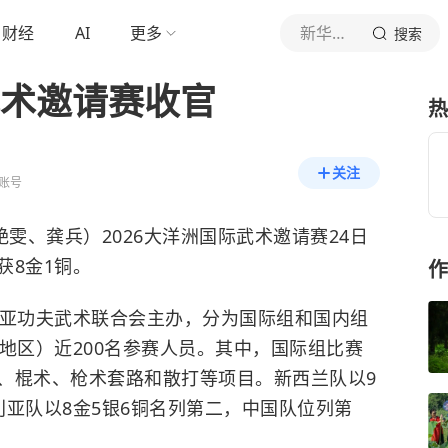
财经
AI
更多
新华社新闻
搜索
武术邀请赛收官
热
关注
账号
、龚兵）2026大洋洲国际武术邀请赛24日
获8金1铜。
作
亚功夫武术联合会主办，分为国际组和国内组
地区）近200名参赛人员。其中，国际组比赛
、棍术、枪术套路和散打等项目。新西兰队以9
亚队以8金5银6铜名列第二，中国队位列第