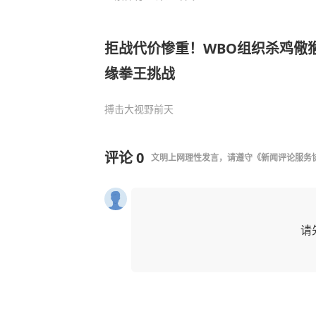
拒战代价惨重！WBO组织杀鸡儆
缘拳王挑战
搏击大视野
前天
评论
0
文明上网理性发言，请遵守
《新闻评论服务
请