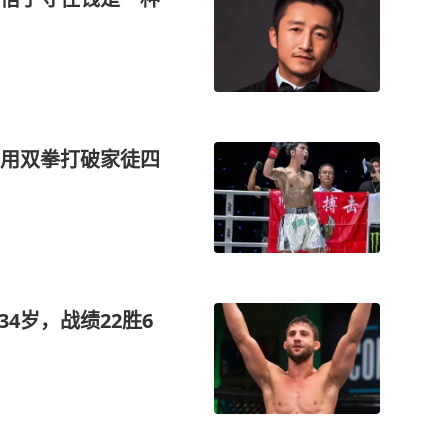
用双拳打破家徒四
4岁，战绩22胜6