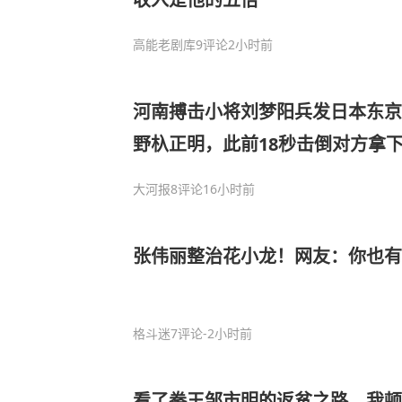
高能老剧库
9评论
2小时前
河南搏击小将刘梦阳兵发日本东京
野杁正明，此前18秒击倒对方拿
大河报
8评论
16小时前
张伟丽整治花小龙！网友：你也有
格斗迷
7评论
-2小时前
看了拳王邹市明的返贫之路，我顿