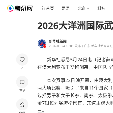
首页
要闻
北京
科技
2026大洋洲国际
新华社新闻
2026-05-24 18:01
发布于
广东
新华社新闻官方
新华社悉尼5月24日电（记者薛艳雯
在澳大利亚布里斯班闭幕，中国队收
0
本次赛事22日晚开幕，由澳大利
两大项比赛，吸引了来自11个国家（
评论
包括男子和女子长拳、南拳、太极拳
金7银位列奖牌榜榜首，东道主澳大利
三。