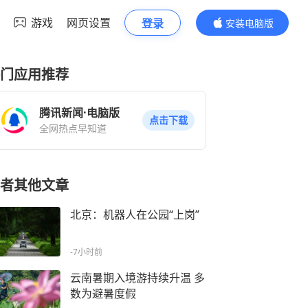
游戏
网页设置
登录
安装电脑版
内容更精彩
门应用推荐
腾讯新闻·电脑版
点击下载
全网热点早知道
者其他文章
北京：机器人在公园“上岗”
-7小时前
云南暑期入境游持续升温 多
数为避暑度假