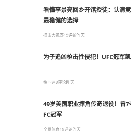
看懂李景亮回乡开馆授徒：认清竞
最稳健的选择
搏击大视野
15评论
昨天
为子追凶枪击性侵犯！UFC冠军
格斗迷
8评论
昨天
49岁美国职业摔角传奇退役！曾7
FC冠军
全景体育
19评论
昨天