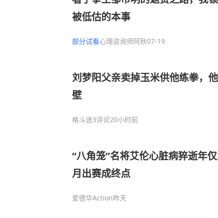
被低估的本事
部分试看
心理咨询师阿秋
07-19
刘梦阳父亲卖掉玉米供他练拳，他
壁
格斗迷
3评论
20小时前
“八角笼”名将艾伦心脏病猝逝年仅3
月出赛成终点
爱德华Action
昨天