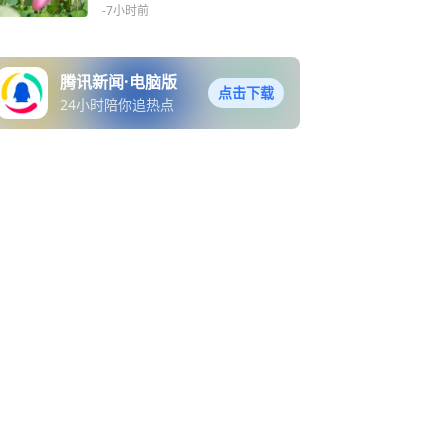
-7小时前
腾讯新闻·电脑版
点击下载
24小时陪你追热点