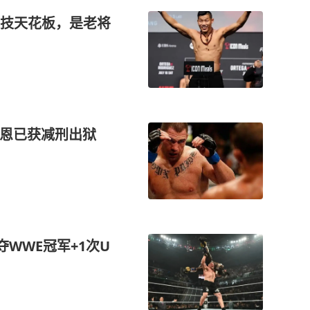
技天花板，是老将
凯恩已获减刑出狱
夺WWE冠军+1次U