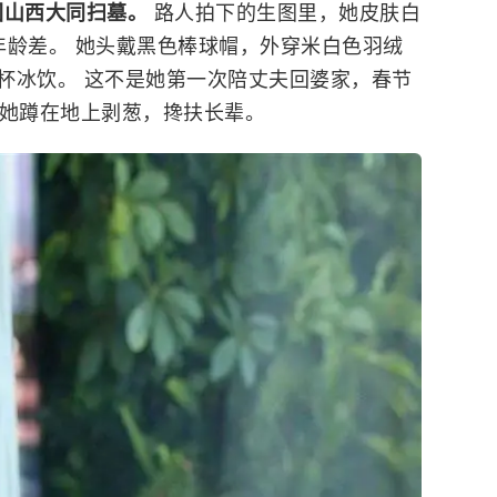
回山西大同扫墓。
路人拍下的生图里，她皮肤白
年龄差。 她头戴黑色棒球帽，外穿米白色羽绒
杯冰饮。 这不是她第一次陪丈夫回婆家，春节
，她蹲在地上剥葱，搀扶长辈。