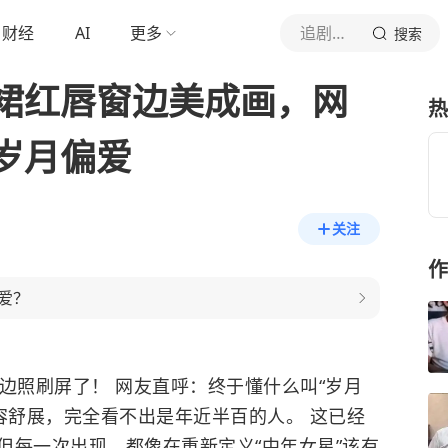
财经
AI
更多
追剧省流侠
搜索
裙红唇窗边美成画，网
热
岁月偏爱
关注
作
爱？
边照刷屏了！ 网友直呼：终于懂什么叫“岁月
容舒展，完全看不出是年近半百的人。 这已经
但每一次出现，都像在重新定义“中年女星”该有