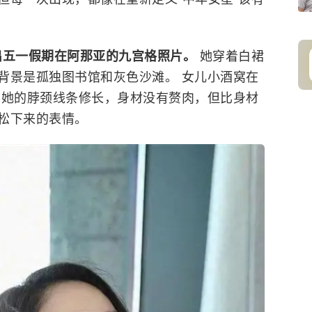
晒出五一假期在阿那亚的九宫格照片。
她穿着白裙
背景是孤独图书馆和灰色沙滩。 女儿小酒窝在
，她的脖颈线条修长，身材没有赘肉，但比身材
松下来的表情。