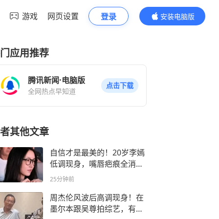
游戏
网页设置
登录
安装电脑版
内容更精彩
门应用推荐
腾讯新闻·电脑版
点击下载
全网热点早知道
者其他文章
自信才是最美的！20岁李嫣
低调现身，嘴唇疤痕全消，
气场特像王菲
25分钟前
周杰伦风波后高调现身！在
墨尔本跟吴尊拍综艺，有说