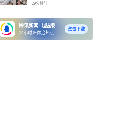
有笑假发抢镜
29分钟前
腾讯新闻·电脑版
点击下载
24小时陪你追热点