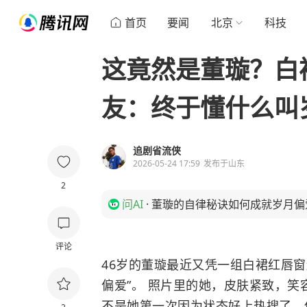
首页
要闻
北京
科技
这竟然是董璇？白
友：终于懂什么叫
追剧省流侠
2026-05-24 17:59
发布于
山东
2
问AI
·
董璇的自律秘诀如何成就岁月偏
评论
46岁的董璇最近又凭一组白裙红唇窗
偏爱”。 照片里的她，皮肤紧致，笑
不是她第一次因为状态好上热搜了，