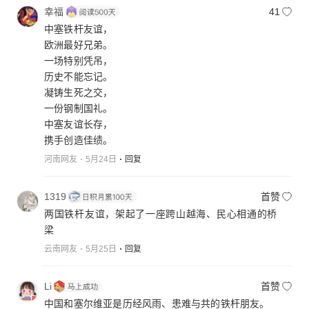
幸福
41
中塞铁杆友谊，
欧洲最好兄弟。
一场特别凭吊，
历史不能忘记。
凝铸生死之交，
一份钢制国礼。
中塞友谊长存，
携手创造佳绩。
河南网友
5月24日
回复
1319
首赞
两国铁杆友谊，架起了一座跨山越海、民心相通的桥
梁
云南网友
5月25日
回复
Li
首赞
中国和塞尔维亚是历经风雨、患难与共的铁杆朋友。