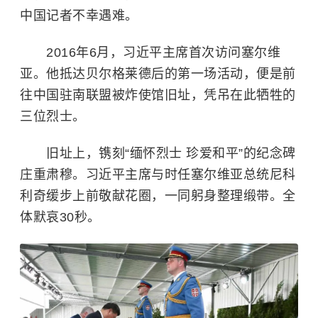
中国记者不幸遇难。
2016年6月，习近平主席首次访问塞尔维
亚。他抵达贝尔格莱德后的第一场活动，便是前
往中国驻南联盟被炸使馆旧址，凭吊在此牺牲的
三位烈士。
旧址上，镌刻“缅怀烈士 珍爱和平”的纪念碑
庄重肃穆。习近平主席与时任
塞尔维亚
总统尼科
利奇缓步上前敬献花圈，一同躬身整理缎带。全
体默哀30秒。