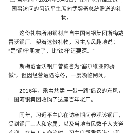
△ 当地时间2024年5月8日，正在塞尔维亚进行
国事访问的习近平主席向武契奇总统赠送的礼
物。
这份礼物所用钢材产自中国河钢集团斯梅戴
雷沃钢厂。望着这份礼物，习主席风趣地说：
“是‘钢杆’朋友了，比‘铁杆’还要深。”
斯梅戴雷沃钢厂曾被誉为“塞尔维亚的骄
傲”，但因经营遭遇凛冬，一度濒临倒闭。
2016年，乘着共建“一带一路”倡议的东风，
中国河钢集团收购了这座百年老厂。
同年，习近平主席在访塞期间参观该钢厂，
受到钢厂工人和家属，以及当地市民数千人夹道