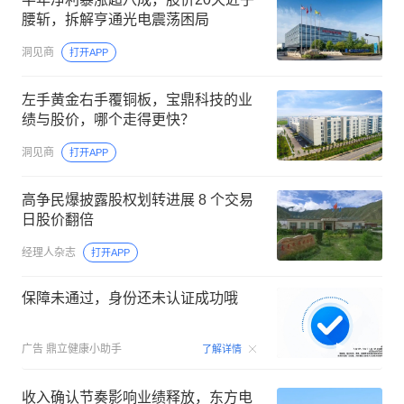
腰斩，拆解亨通光电震荡困局
洞见商
打开APP
左手黄金右手覆铜板，宝鼎科技的业
绩与股价，哪个走得更快？
洞见商
打开APP
高争民爆披露股权划转进展 8 个交易
日股价翻倍
经理人杂志
打开APP
保障未通过，身份还未认证成功哦
00:06
广告
鼎立健康小助手
了解详情
收入确认节奏影响业绩释放，东方电