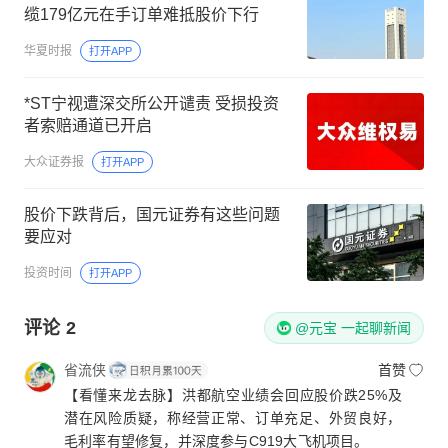
缆179亿元在手订单难抵股价下行
华夏时报
打开APP
*ST宁视遭深交所公开谴责 受损投资
者索赔通道已开启
大众证券报
打开APP
股价下跌背后，国元证券有这些问题
要应对
投资时间
打开APP
评论
2
@元宝 一起聊新闻
省流侠
首赞
【看懂来龙去脉】洪都航空业绩会回应股价跌25%及
潜在风险质疑，称经营正常、订单充足、外贸良好，
毛利率有望修复，并深度参与C919大飞机项目。