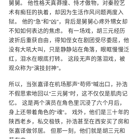
舅舅。 他性格天真莽撞、恃才傲物，对秦腔艺
术有痴狂的执着，却因为生活作风问题两度入
狱。 他的“急”和“凶”，背后是舅舅心疼外甥女却
不知如何表达的焦虑。 有一场戏，胡三元经历
波折后重获自由，得知侄女在剧团受尽委屈，他
没有大吼大叫，只是静静站在角落，眼眶慢慢泛
红，泪水在眼底打转。 这段无声的落泪戏，被
观众称为“演技封神”。
所以，当张嘉译在机场那声“苟师”喊出口，孙浩
不假思索地回以“三元舅”时，这不仅仅是肌肉记
忆。 这是两个演员在角色里沉浸了六个月后，
身上还带着角色的“魂”。 戏外，他们是三十年的
陕西老乡，私交极铁，孙浩甚至在西安买了房和
张嘉译做邻居。 但那一刻，他们就是胡三元和