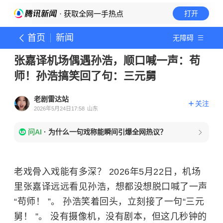
· 获取全网一手热点
打开
首页
新闻
无障碍
张嘉译机场偶遇孙浩，顺口喊一声：苟
师！孙浩搞笑回了句：三元舅
老剧雷达站
关注
2026年5月24日17:58
山东
问AI
·
为什么一句戏称能瞬间引爆全网热议？
老戏骨入戏能有多深？ 2026年5月22日，机场
里张嘉译远远看见孙浩，想都没想脱口喊了一声
“苟师！ ”。 孙浩笑着回头，立刻接了一句“三元
舅！ ”。 没有摄像机，没有剧本，但这几秒钟的