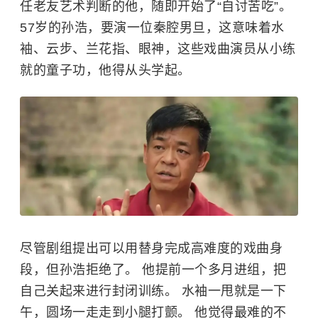
任老友艺术判断的他，随即开始了“自讨苦吃”。
57岁的孙浩，要演一位秦腔男旦，这意味着水
袖、云步、兰花指、眼神，这些戏曲演员从小练
就的童子功，他得从头学起。
尽管剧组提出可以用替身完成高难度的戏曲身
段，但孙浩拒绝了。 他提前一个多月进组，把
自己关起来进行封闭训练。 水袖一甩就是一下
午，圆场一走走到小腿打颤。 他觉得最难的不