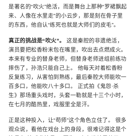
是著名的“吹火”绝活，而是舞台上那种“罗裙飘起
来、人像在水里走”的小云步，那是刻在骨子里
的东西，他自认“练死也就是大师们的皮毛”。
真正的挑战是“吹火”。
这是秦腔的非遗绝活，
演员要把松香粉末包在嘴里，吹出去点燃成火。
本来有专业的替身老师，但替身老师进组前练功
摔伤了，孙浩只能自己上。 他每天对着松香粉
反复练习，从害怕到熟练，最后秦腔大师能吹一
百多口，他能吹八十多口。 正式拍《鬼怨·杀
生》那场重头戏时，头套一勒就是十三个小时，
在七月的酷热里，戏服里全是汗。
正是这种投入，让“苟师”这个角色立住了。 很多
观众说，看他在戏台上的身段，很难记得这是个