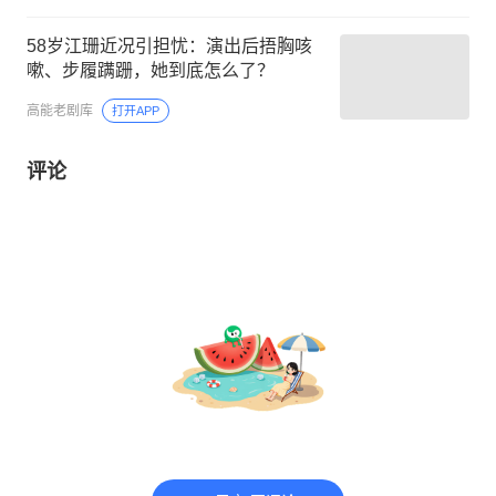
58岁江珊近况引担忧：演出后捂胸咳
嗽、步履蹒跚，她到底怎么了？
高能老剧库
打开APP
评论