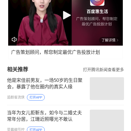
了解详情
广告策划顾问，帮您制定最优广告投放计划
相关推荐
打开腾讯新闻查看更多
他是宋佳前男友，一场50岁的生日聚
会，暴露了他在圈内的真实人缘
追剧省流侠
打开APP
当年为女儿拒靳东，如今与二婚丈夫
常年分居，江珊近照曝光不敢认
荧幕细节控
打开APP