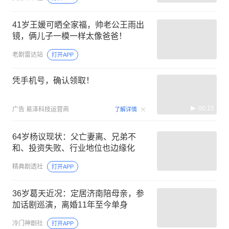
41岁王媛可晒全家福，帅老公王雨出
镜，俩儿子一模一样太像爸爸！
老剧雷达站
打开APP
凭手机号，确认领取！
00:15
广告
易泽科技运营商
了解详情
64岁杨议现状：父亡妻离、兄弟不
和、投资失败、行业地位也边缘化
精典剧透社
打开APP
36岁葛天近况：定居济南陪母亲，参
加话剧巡演，离婚11年至今单身
冷门神剧社
打开APP