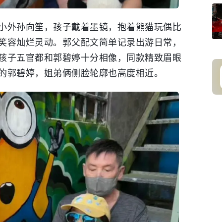
小外孙向笙，孩子戴着墨镜，抱着熊猫玩偶比
笑容灿烂灵动。郭父配文简单记录出游日常，
孩子五官都和
郭碧婷
十分相像，同款精致眉眼
的郭碧婷，姐弟俩侧脸轮廓也高度相近。