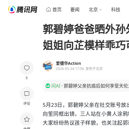
首页
要闻
北京
科技
郭碧婷爸爸晒外孙
姐姐向芷模样乖巧
爱德华Action
2026-05-24 17:56
发布于
北京
5
问AI
·
郭碧婷父亲抗癌后如何享受天伦
评论
5月23日，郭碧婷父亲在社交账号放
向笙同框出镜，三人站在小黄人涂鸦
大家纷纷热议孩子样貌，也关注起郭