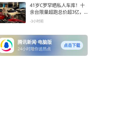
41岁C罗罕晒私人车库！十
余台限量超跑总价超3亿，
未婚妻还送多款豪车
-3小时前
腾讯新闻·电脑版
点击下载
24小时陪你追热点