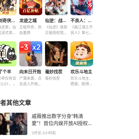
仙剑奇侠传之新的开始
龙迹之城
仙逆：战天道
不良人：破局
典还原，仙
正版传奇，热
《仙逆》首款
《画江湖之不
沉浸式单机
血重燃
正版授权塔防
良人》第七季
谜！
手游
新游，集结破
局！
了个羊
向末日开炮
毫妙找茬
欢乐斗地主
关率仅有百
尸潮来袭，点
毫妙找茬
欢乐斗地主、
0.01，快
击进入开炮宇
掼蛋、跑得
挑战！~
宙！
快、好友房免
费玩！
者其他文章
戚薇推出数字分身“韩清
夏”！首位内娱开放AI授权艺
人，开启双赛道模式
3评论
-3小时前