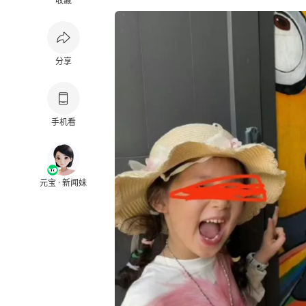
收藏
分享
手机看
元宝 · 新闻妹