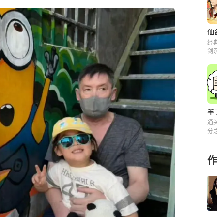
经
剑
解
羊
通
分之
来
作