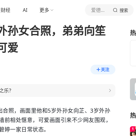
财经
AI
更多
爱德华Action
搜索
外孙女合照，弟弟向笙
热
可爱
关注
之乐？
出合照，画面里他和5岁外孙女向芷、3岁外孙
热
墙前相处惬意，可爱画面引来不少网友围观，
碧婷一家日常状态。