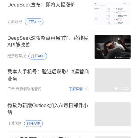
DeepSeek宣布：即将大幅涨价
九派财经
打开APP
DeepSeek深夜整点容易“崩”，花钱买
API能改善
经济观察报
打开APP
凭本人手机号：验证后获取！#运营商
业务
00:15
广告
云启创想运营商
了解详情
微软为新版Outlook加入AI每日邮件小
结
IT时代网
打开APP