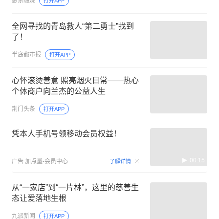
惠东融媒
打开APP
全网寻找的青岛救人“第二勇士”找到
了！
半岛都市报
打开APP
心怀滚烫善意 照亮烟火日常——热心
个体商户向兰杰的公益人生
荆门头条
打开APP
凭本人手机号领移动会员权益！
00:15
广告
加点量-会员中心
了解详情
从“一家店”到“一片林”，这里的慈善生
态让爱落地生根
九派新闻
打开APP