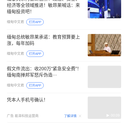
经济等全领域推进！敏昂莱喊话：来
缅甸投资吧！
缅甸中文君
打开APP
缅甸总统敏昂莱承诺：教育预算要上
涨，每年加码
缅甸中文君
打开APP
假文件流出：收200万“紧急安全费”！
缅甸南掸邦军怒斥伪造···
缅甸中文君
打开APP
凭本人手机号确认！
00:09
广告
易泽科技运营商
了解详情