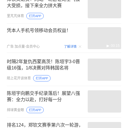
大受损，接下来全力拼大赛
里芃芃体育
打开APP
凭本人手机号领移动会员权益！
00:15
广告
加点量-会员中心
了解详情
时隔2年复仇西蒙高茨！陈垣宇3-0晋
级16强，1/8决赛对阵韩国名将
陌上花开谈体育
打开APP
陈垣宇向鹏交手纪录落后！展望八强
赛：全力以赴，打好每一分
排球黄金眼
打开APP
排名124，郑钦文赛季第六次一轮游，