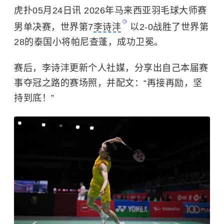
虎扑05月24日讯 2026年马来西亚羽毛球大师赛
男单决赛，世界第7
李诗沣
以2-0战胜了世界第
28的泰国小将帕尼查蓬，成功卫冕。
赛后，李诗沣更新个人社媒，分享出自己本届赛
事夺冠之路的赛场照，并配文：“
再接再励
，坚
持到底！”