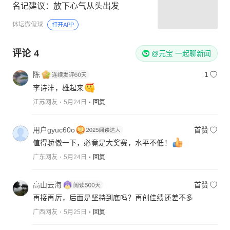
名记建议：放下心气从头出发
体坛微侃球
打开APP
评论
4
@元宝 一起聊新闻
陈
1
李诗沣，雄起来
江苏网友
5月24日
回复
用户gyuc60o
首赞
值得骄傲一下，必竟是大奖赛，水平不低！
广东网友
5月24日
回复
高山云海
首赞
再接再厉，后面是坚持到底吗？再创佳绩还差不多
广西网友
5月25日
回复