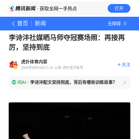
· 获取全网一手热点
打开
首页
新闻
无障碍
李诗沣社媒晒马师夺冠赛场照：再接再
厉，坚持到底
虎扑体育内容
关注
2026年5月24日17:19
上海
虎扑官方账号
问AI
·
李诗沣配文坚持到底，背后有哪些训练故事？