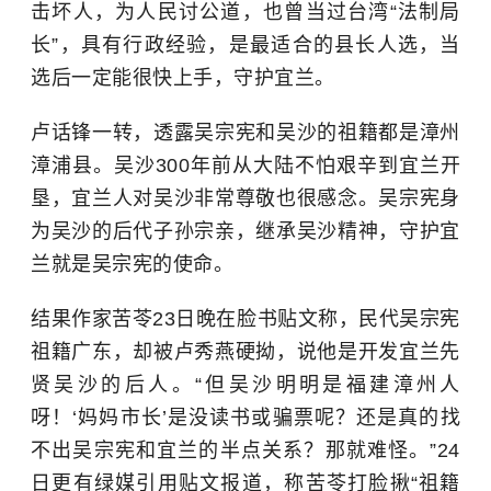
击坏人，为人民讨公道，也曾当过台湾“法制局
长”，具有行政经验，是最适合的县长人选，当
选后一定能很快上手，守护宜兰。
卢话锋一转，透露吴宗宪和吴沙的祖籍都是漳州
漳浦县。吴沙300年前从大陆不怕艰辛到宜兰开
垦，宜兰人对吴沙非常尊敬也很感念。吴宗宪身
为吴沙的后代子孙宗亲，继承吴沙精神，守护宜
兰就是吴宗宪的使命。
结果作家苦苓23日晚在脸书贴文称，民代吴宗宪
祖籍广东，却被卢秀燕硬拗，说他是开发宜兰先
贤吴沙的后人。“但吴沙明明是福建漳州人
呀！‘妈妈市长’是没读书或骗票呢？还是真的找
不出吴宗宪和宜兰的半点关系？那就难怪。”24
日更有绿媒引用贴文报道，称苦苓打脸揪“祖籍