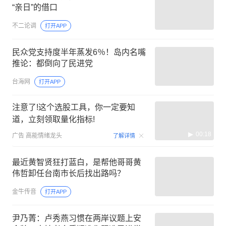
“亲日”的借口
不二论调
打开APP
民众党支持度半年蒸发6％！岛内名嘴
推论：都倒向了民进党
台海网
打开APP
注意了!这个选股工具，你一定要知
道，立刻领取量化指标!
00:18
广告
高能情绪龙头
了解详情
最近黄智贤狂打蓝白，是帮他哥哥黄
伟哲卸任台南市长后找出路吗？
金牛传音
打开APP
尹乃菁：卢秀燕习惯在两岸议题上安