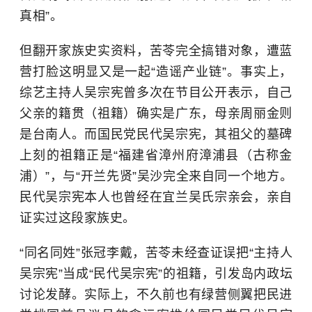
真相”。
但翻开家族史实资料，苦苓完全搞错对象，遭蓝
营打脸这明显又是一起“造谣产业链”。事实上，
综艺主持人吴宗宪曾多次在节目公开表示，自己
父亲的籍贯（祖籍）确实是广东，母亲周丽金则
是台南人。而国民党民代吴宗宪，其祖父的墓碑
上刻的祖籍正是“福建省漳州府漳浦县（古称金
浦）”，与“开兰先贤”吴沙完全来自同一个地方。
民代吴宗宪本人也曾经在宜兰吴氏宗亲会，亲自
证实过这段家族史。
“同名同姓”张冠李戴，苦苓未经查证误把“主持人
吴宗宪”当成“民代吴宗宪”的祖籍，引发岛内政坛
讨论发酵。实际上，不久前也有绿营侧翼把民进