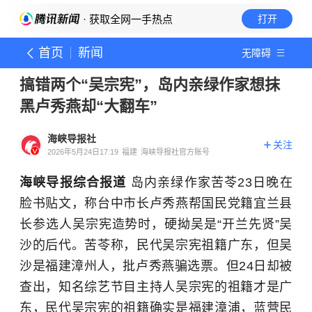
· 获取全网一手热点
打开
首页
新闻
无障碍
搞错两个“吴宗宪”，岛内亲绿作家想抹
黑卢秀燕却“大翻车”
海峡导报社
关注
2026年5月24日17:19
福建
海峡导报社官方账号
海峡导报综合报道
岛内亲绿作家苦苓23日晚在
脸书贴文，称台中市长卢秀燕帮国民党籍宜兰县
长参选人吴宗宪造势时，硬拗吴是“开兰先贤”吴
沙的后代。苦苓称，民代吴宗宪祖籍广东，但吴
沙是福建漳州人，批卢秀燕骗选票。但24日却被
查出，知名综艺节目主持人吴宗宪的祖籍才是广
东，民代吴宗宪的祖籍确实是福建漳浦，蓝营民