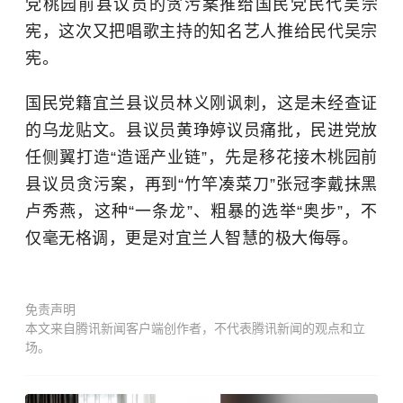
党桃园前县议员的贪污案推给国民党民代吴宗
宪，这次又把唱歌主持的知名艺人推给民代吴宗
宪。
国民党籍宜兰县议员林义刚讽刺，这是未经查证
的乌龙贴文。县议员黄琤婷议员痛批，民进党放
任侧翼打造“造谣产业链”，先是移花接木桃园前
县议员贪污案，再到“竹竿凑菜刀”张冠李戴抹黑
卢秀燕，这种“一条龙”、粗暴的选举“奥步”，不
仅毫无格调，更是对宜兰人智慧的极大侮辱。
免责声明
本文来自腾讯新闻客户端创作者，不代表腾讯新闻的观点和立
场。