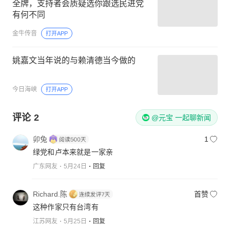
全牌，支持者会质疑选你跟选民进党
有何不同
金牛传音
打开APP
姚嘉文当年说的与赖清德当今做的
今日海峡
打开APP
评论
2
@元宝 一起聊新闻
卯兔
1
绿党和卢本来就是一家亲
广东网友
5月24日
回复
Richard.陈
首赞
这种作家只有台湾有
江苏网友
5月25日
回复