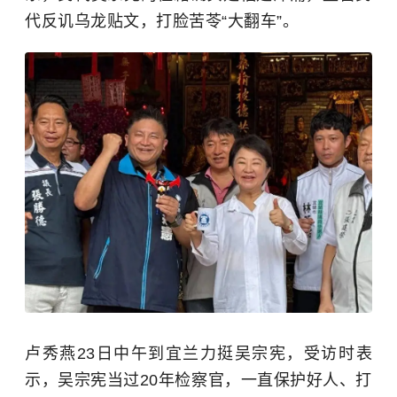
代反讥乌龙贴文，打脸苦苓“大翻车”。
卢秀燕23日中午到宜兰力挺
吴宗宪
，受访时表
示，吴宗宪当过20年检察官，一直保护好人、打