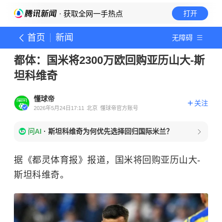
· 获取全网一手热点
打开
首页
新闻
无障碍
都体：国米将2300万欧回购亚历山大-斯
坦科维奇
懂球帝
关注
2026年5月24日17:11
北京
懂球帝官方账号
问AI
·
斯坦科维奇为何优先选择回归国际米兰？
据《都灵体育报》报道，国米将回购亚历山大-
斯坦科维奇。