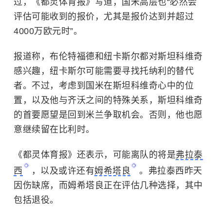
过，《都灵体育报》写道，国米高层也“必然会
评估可能收到的报价，尤其是报价达到并超过
4000万欧元时”。
报道称，布伦特福德和纽卡斯尔都对斯坦科维奇
感兴趣，纽卡斯尔可能需要寻找托纳利的替代
者。不过，考虑到国米在斯坦科维奇心中的位
置，以及他与齐沃之间的特殊关系，斯坦科维奇
的首要愿望是回到米兰争取机会。否则，他也愿
意继续留在
比利时
。
《都灵体育报》还表示，可能离队的将是
弗拉泰
西
，以及或许还有
姆希塔良
。弗拉泰西昨天
因伤缺席，而姆希塔良正在评估几种选择，其中
包括退役。