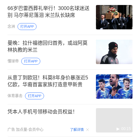
66岁巴雷西葬礼举行！3000名球迷送
别 马尔蒂尼落泪 米兰队长缺席
念洲
打开APP
曼晚：拉什福德回归首秀，或战阿莫
林执教的米兰
懂球帝
打开APP
从意丁到欧冠！科莫8年身价暴涨近5
亿欧，华裔首富家族打造意甲新贵
体育暴击
打开APP
凭本人手机号领移动会员权益！
00:15
广告
加点量-会员中心
了解详情