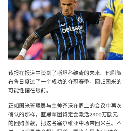
该报在报道中谈到了斯坦科维奇的未来。他刚随
布鲁日度过了一个成功的夺冠赛季，回归国米的
可能性摆在眼前。
正如国米管理层与主帅齐沃在周二的会议中再次
确认的那样，蓝黑军团肯定会激活2300万欧元
的回购条款，把这名
塞尔维亚
中场带回米兰。不