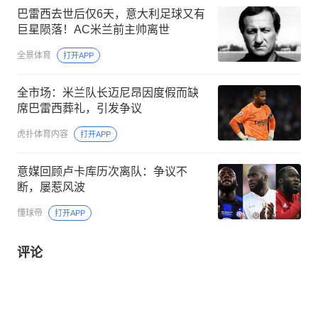
巴雷西去世后仅6天，意大利足球又有
巨星陨落！AC米兰前主帅离世
全景体育
打开APP
全市场：米兰队长迈尼昂因度假而缺
席巴雷西葬礼，引发争议
虎扑体育内容
打开APP
意媒回顾卢卡库历次离队：争议不
断，屡惹风波
懂球帝
打开APP
评论