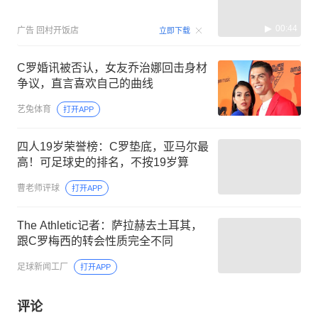
00:44
广告
回村开饭店
立即下载
C罗婚讯被否认，女友乔治娜回击身材
争议，直言喜欢自己的曲线
艺兔体育
打开APP
四人19岁荣誉榜：C罗垫底，亚马尔最
高！可足球史的排名，不按19岁算
曹老师评球
打开APP
The Athletic记者：萨拉赫去土耳其，
跟C罗梅西的转会性质完全不同
足球新闻工厂
打开APP
评论