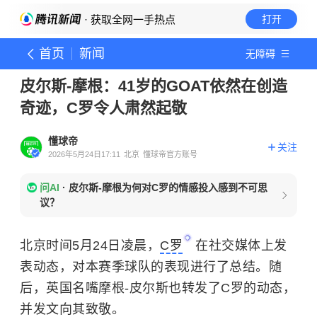
· 获取全网一手热点
打开
首页
新闻
无障碍
皮尔斯-摩根：41岁的GOAT依然在创造
奇迹，C罗令人肃然起敬
懂球帝
关注
2026年5月24日17:11
北京
懂球帝官方账号
问AI
·
皮尔斯-摩根为何对C罗的情感投入感到不可思
议？
北京时间5月24日凌晨，
C罗
在社交媒体上发
表动态，对本赛季球队的表现进行了总结。随
后，英国名嘴摩根-皮尔斯也转发了C罗的动态，
并发文向其致敬。