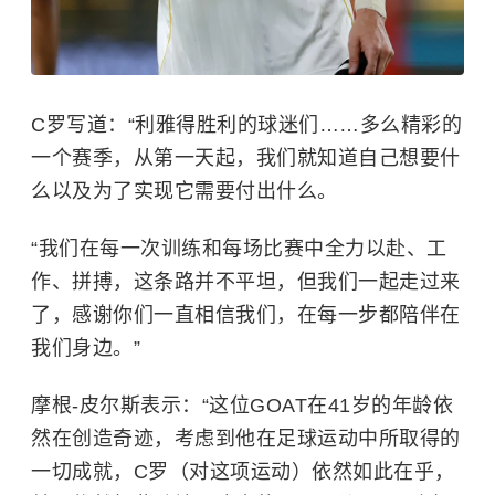
C罗写道：
“利雅得胜利的球迷们……多么精彩的
一个赛季，从第一天起，我们就知道自己想要什
么以及为了实现它需要付出什么
。
“我们在每一次训练和每场比赛中全力以赴、工
作、拼搏，这条路并不平坦，但我们一起走过来
了，感谢你们一直相信我们，在每一步都陪伴在
我们身边。”
摩根-皮尔斯表示：“这位GOAT在41岁的年龄
依
然在创造奇迹，考虑到他在足球运动中所取得的
一切成就，C罗（对这项运动）依然如此在乎，