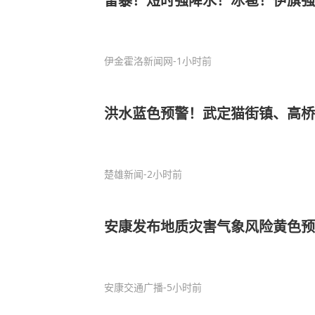
雷暴！短时强降水！冰雹！伊旗强
伊金霍洛新闻网
-1小时前
洪水蓝色预警！武定猫街镇、高桥
楚雄新闻
-2小时前
安康发布地质灾害气象风险黄色预
安康交通广播
-5小时前