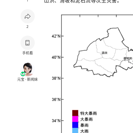
山洪、
滑坡
和泥石流等次生灾害。
1
2
手机看
元宝 · 新闻妹