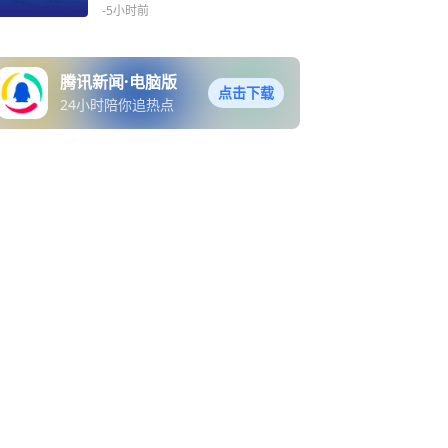
-5小时前
腾讯新闻·电脑版
点击下载
24小时陪你追热点