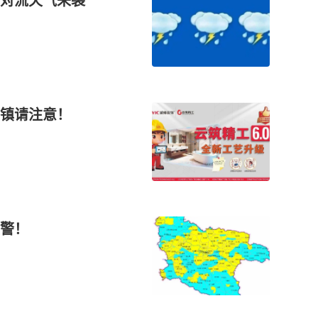
对流天气来袭
镇请注意！
警！