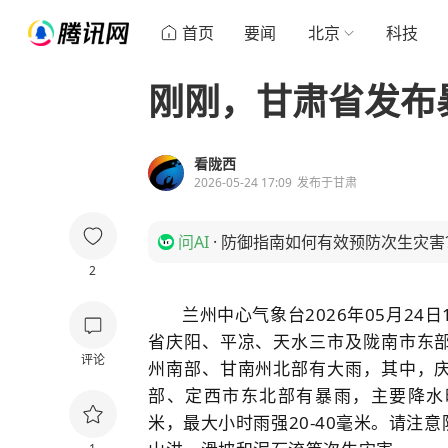
首页
要闻
北京
科技
刚刚，甘肃省发布
看陇西
2026-05-24 17:09
发布于
甘肃
问AI
·
防御指南如何有效预防次生灾害
2
兰州中心气象台2026年05月24
省庆阳、平凉、天水三市及陇南市东
评论
州南部、甘南州北部有大雨，其中，
部、定西市东北部有暴雨，主要降水时段
米，最大小时雨强20-40毫米。请注