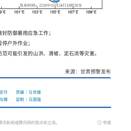
做好防御暴雨应急工作；
暂停户外作业；
防范可能引发的山洪、滑坡、泥石流等灾害。
来源：甘肃预警发布
何宝玲 责编｜马世雄
左向臻 监制｜马国强
腾讯新闻或腾讯网的观点和立场。
举报