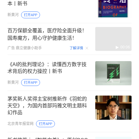
本丨新书
新黄河
打开APP
百万保额全覆盖，医疗险全面升级！
国寿魔方，用心守护健康生活！
00:06
广告
鼎立健康小助手
了解详情
《AI的批判理论》：读懂西方数字技
术背后的权力操控丨新书
新黄河
打开APP
茅奖新人奖得主宝树推新作《羽蛇的
天空》，为国内首部玛雅文明主题科
幻作品
北京青年报官网
打开APP